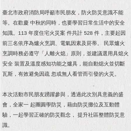
現
臺
臺北市政府消防局呼籲市民朋友，防火防災意識不能
北
等。在歡慶 中秋的同時，也要學習日常生活中的安全
活
知識。113 年度住宅火災案 件共計 528 件，主要起因
動
主
前三名依序為爐火烹調、電氣因素及菸蒂。 民眾爐火
題
烹調時務必遵守「人離火熄」原則，並建議選用具熄火
館
安全 裝置及溫度感知功能之爐具，能自動熄火並切斷
與
瓦斯，有效避免因疏 忽或無人看管而引發的火災。
民
互
動
本次活動市民朋友踴躍參與，透過此次別具意義的盛
活
會，全家一 起團圓學防災，藉由防災攤位及互動體
動
驗，一起學習正確的防災觀念， 提升社區整體防災意
主
題
識。
館