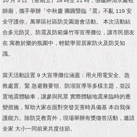
10 月 3 日 （星期五）18 時至 21 時，假艋舺清水巖祖
市
政
師廟，攜手舉辦「中秋慶 團圓暨臨『震』不亂 119 安
公
告
全守護你」萬華區社區防災園遊會活動。 本次活動結
合多元防災、防震及防範爆竹等宣導攤位，讓市民朋友
施
政
在 寓教於樂的氛圍中，輕鬆學習居家防火及防災知
願
識。
景
及
成
果
當天活動設置 9 大宣導攤位涵蓋：用火用電安全、急
救處置、緊 急避難要領、防溺宣導等多樣主題，並設
市
置地震體驗車，讓參與民眾 實際體驗地震來臨時的應
政
資
變措施，幫助大家在面對突發災害時具備基 本自我保
料
館
護能力。除防災教育外，現場舉辦有獎徵答活動，邀請
全家 大小一同前來共度佳節。
發