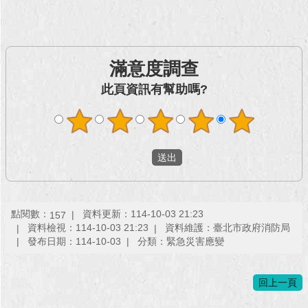
回
首
頁
滿意度調查
網
此頁資訊有幫助嗎?
站
導
覽
English
常
見
點閱數：
資料更新：114-10-03 21:23
157
問
資料檢視：114-10-03 21:23
資料維護：臺北市政府消防局
答
發布日期：114-10-03
分類：緊急災害應變
即
時
回上一頁
新
聞