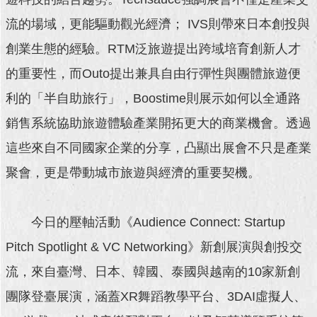
流的場域，更能驅動觀光經濟； IVS則帶來日本創投與
回
首
創業生態的經驗。RTM泛旅遊提出跨域培育創新人才
頁
的重要性，而Outo提出兼具自由行彈性與團體旅遊便
網
利的「半自助旅行」，Boostime則展示如何以全通路
站
導
銷售系統協助旅遊體驗產業開拓更大的商業機會。透過
覽
這些來自不同國家企業的分享，凸顯出展會不只是產業
English
聚會，更是帶動城市旅遊與經濟的重要契機。
常
見
今日的壓軸活動《Audience Connect: Startup
問
答
Pitch Spotlight & VC Networking》新創展演與創投交
流，來自臺灣、日本、韓國、泰國與越南的10家新創
即
時
團隊登臺展演，涵蓋XR舞蹈教學平台、3DAI虛擬人、
新
聞