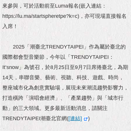
隱
來參與，可於活動前至Luma報名(嵌入連結：
私
權
https://lu.ma/startspheretpe?k=c)，亦可現場直接報名
及
入席！
資
訊
安
全
2025「潮臺北TRENDYTAIPEI」作為屬於臺北的
政
國際都會型音樂節，今年以「TRENDYTAIPEI：
策
It’snow」為號召，於8月25日至9月7日席捲臺北，為期
RSS
14天，串聯音樂、藝術、視聽、科技、遊戲、時尚，
聯
整座城市化為創意實驗場，展現未來潮流趨勢影響力，
絡
我
打造橫跨「演唱會經濟」、「產業趨勢」與「城市行
們
（陳
動」的三大領域。更多最新活動消息，請關注
情
TRENDYTAIPEI潮臺北官網(
[連結]
)
系
統