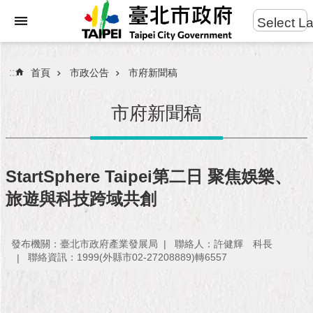
:::
Select L
進
跳到主要內容區塊
階
搜
:::
首頁
市政公告
市府新聞稿
尋
市府新聞稿
市
民
StartSphere Taipei第二日 聚焦娛樂、
服
旅遊與科技跨域共創
務
市
發布機關：臺北市政府產業發展局
聯絡人：許健輝 科長
府
聯絡資訊：1999(外縣市02-27208889)轉6557
團
隊