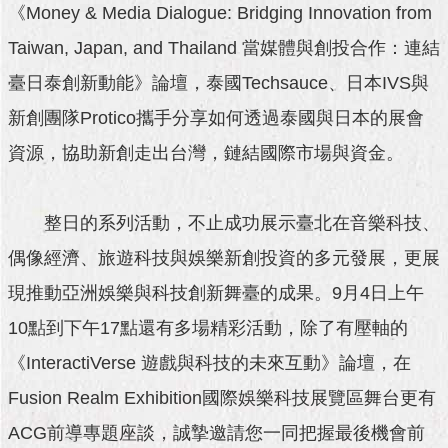
與
《Money & Media Dialogue: Bridging Innovation from
專
區
Taiwan, Japan, and Thailand 當媒體與創投合作：連結
臺日泰創新動能》論壇，泰國Techsauce、日本IVS與
臺
北
新創團隊Protico攜手分享如何透過泰國與日本的展會
旅
資源，協助新創走出台灣，鏈結國際市場與資金。
遊
網
政
整日的系列活動，不止成功展示臺北在音樂科技、
府
偶像經濟、旅遊科技與娛樂新創投資的多元發展，更展
網
站
現推動亞洲娛樂與科技創新舞臺的成果。9月4日上午
資
料
10點到下午17點還有多場精彩活動，除了有壓軸的
開
《InteractiVerse 遊戲與科技的未來互動》論壇，在
放
宣
Fusion Realm Exhibition國際娛樂科技展覽區舞台更有
告
ACG前導專題座談，誠摯邀請您一同把握最後機會前