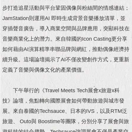
現
臺
步打造追星活動與平台鞏固偶像與粉絲間的情感連結；
北
JamStation則運用AI 即時生成背景音樂播放清單，並
穿插聲音廣告，導入商業空間與品牌應用，突顯科技在
活
動
音樂商業化上的潛力。來自韓國的Icon Casting更分享
主
題
如何藉由AI演算精準串聯品牌與網紅，推動偶像經濟持
館
續升級。這場論壇揭示了AI不僅改變創作方式，更重新
與
定義了音樂與偶像文化的產業價值。
民
互
動
下午舉行的《Travel Meets Tech展會x旅遊x科
技》論壇，焦點轉向國際展會如何帶動旅遊與城市發
活
動
展。來自泰國的Techsauce、日本的IVS，以及RTM泛
主
旅遊、 Outo與 Boostime等團隊，分別分享了展會與旅
題
館
遊科技的結合趨勢。Techsauce強調展會不僅是產業交