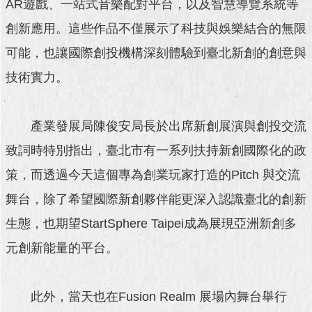
AR遊戲、一站式音樂配對平台，以及智慧導覽系統等
澄
創新應用。這些作品不僅展示了科技與娛樂結合的無限
清
可能，也讓國際創投機構深刻體驗到臺北新創的創意與
雙
語
技術實力。
詞
彙
產業發展局陳俊安局長於出席新創展演與創投交流
台
北
致詞時特別指出，臺北市有一系列扶持新創國際化的政
通
策，而透過今天這個專為創業玩家打造的Pitch 與交流
陳
舞台，除了希望國際新創夥伴能更深入認識臺北的創新
情
生態，也期望StartSphere Taipei成為展現亞洲新創多
系
統
元創新能量的平台。
公
民
此外，當天也在Fusion Realm 展場內舞台舉行
參