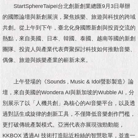
市
StartSphereTaipei台北創新創業總匯9月3日舉辦
政
公
的國際論壇與新創展演，聚焦娛樂、旅遊與科技的跨域
告
共創。從上午到下午，臺北化身國際新創與投資交流的
施
熱點，來自美國、日本、韓國、泰國、越南等國的新創
政
團隊、投資人與產業代表齊聚探討科技如何推動音樂、
願
景
偶像、旅遊與娛樂產業的嶄新未來。
及
成
果
上午登場的《Sounds , Music & Idol聲影製造》論
市
壇，來自美國的Wondera AI與新加坡的Wubble AI，分
政
別展示了以「人機共創」為核心的AI音樂平台，以及透
資
料
過對話生成旋律的創新工具，不僅降低音樂創作門檻，
館
更打破傳統產製模式。亞洲代表亦展現強勁動能，
發
KKBOX 透過AI 技術打造貼近粉絲的智慧歌單，並進一