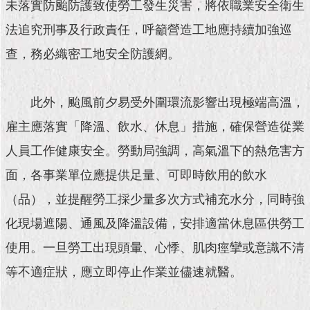
現
未落實防颱防護致使勞工發生災害，將依職業安全衛生
臺
法追究刑事及行政責任，呼籲營造工地應持續加強巡
北
查，務必織密工地安全防護網。
活
動
主
此外，颱風前夕易受外圍環流影響出現極端高溫，
題
雇主應落實「降溫、飲水、休息」措施，確保營造從業
館
人員工作健康安全。勞動局強調，高氣溫下的熱危害方
與
面，各事業單位應提供足量、可即時飲用的飲水
民
互
（品），並提醒勞工採少量多次方式補充水分，同時強
動
化現場遮陽、通風及降溫設備，安排適當休息區供勞工
活
使用。一旦勞工出現頭暈、心悸、肌肉痙攣或意識不清
動
等不適症狀，應立即停止作業並儘速就醫。
主
題
館