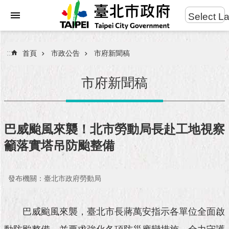
:::
Select L
進
跳到主要內容區塊
階
搜
:::
首頁
市政公告
市府新聞稿
尋
市府新聞稿
市
民
巴威颱風來襲！北市勞動局長赴工地視察
服
籲落實塔吊防颱整備
務
市
發布機關：臺北市政府勞動局
府
團
隊
巴威颱風來襲，臺北市長蔣萬安指示各單位全面啟