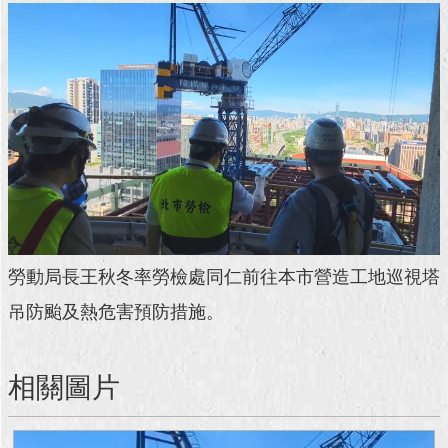
回
首
頁
網
站
導
覽
English
常
勞動局長王秋冬率勞檢處同仁前往本市營造工地巡視塔
見
吊防颱及熱危害預防措施。
問
答
相關圖片
即
時
新
聞