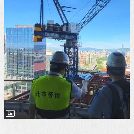
澄
清
雙
語
詞
彙
台
北
通
陳
情
系
統
公
民
參