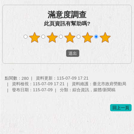
與
專
滿意度調查
區
此頁資訊有幫助嗎?
臺
北
旅
遊
網
政
府
點閱數：
資料更新：115-07-09 17:21
網
280
資料檢視：115-07-09 17:21
資料維護：臺北市政府勞動局
站
發布日期：115-07-09
分類：綜合資訊，媒體/新聞稿
資
料
開
回上一頁
放
宣
告