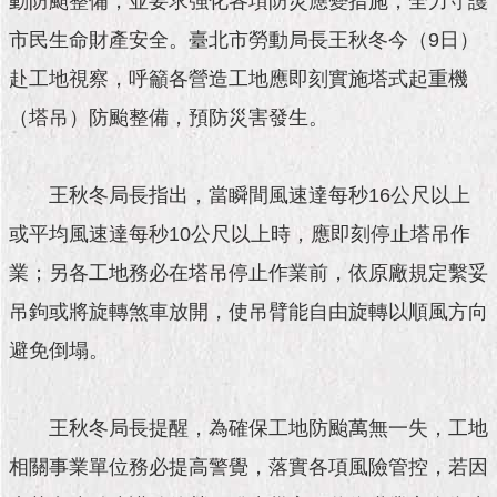
動防颱整備，並要求強化各項防災應變措施，全力守護
市
政
市民生命財產安全。臺北市勞動局長王秋冬今（9日）
公
告
赴工地視察，呼籲各營造工地應即刻實施塔式起重機
（塔吊）防颱整備，預防災害發生。
施
政
願
王秋冬局長指出，當瞬間風速達每秒16公尺以上
景
及
或平均風速達每秒10公尺以上時，應即刻停止塔吊作
成
果
業；另各工地務必在塔吊停止作業前，依原廠規定繫妥
吊鉤或將旋轉煞車放開，使吊臂能自由旋轉以順風方向
市
避免倒塌。
政
資
料
館
王秋冬局長提醒，為確保工地防颱萬無一失，工地
相關事業單位務必提高警覺，落實各項風險管控，若因
發