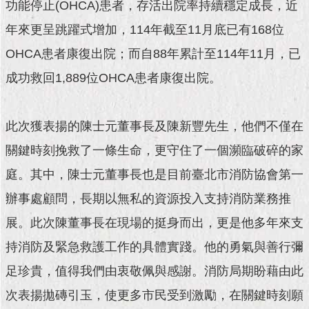
現
功能停止(OHCA)患者，存活出院率持續穩定成長，近
臺
年來更呈跳躍式增加，114年截至11月底已有168位
北
OHCA患者康復出院；而自88年累計至114年11月，已
活
成功救回1,889位OHCA患者康復出院。
動
主
題
此次獲表揚的陳士元董事長及陳新豐先生，他們不僅在
館
關鍵時刻挽救了一條生命，更守住了一個瀕臨破碎的家
與
庭。其中，陳士元董事長也是目前臺北市消防協會第一
民
互
辦事處顧問，長期以無私的資源投入支持消防業務推
動
展。此次陳董事長在現場的挺身而出，更是他多年來支
活
持消防及緊急救護工作的具體實踐。他的勇氣與善行彌
動
足珍貴，值得我們由衷敬佩與感謝。消防局期盼藉由此
主
題
次表揚拋磚引玉，使更多市民受到激勵，在關鍵時刻願
館