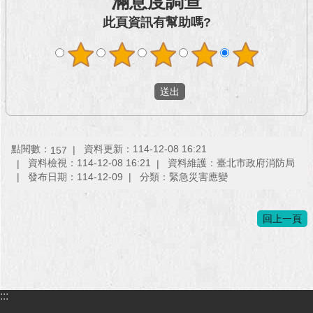
滿意度調查
澄
此頁資訊有幫助嗎?
清
雙
語
詞
彙
台
點閱數：
資料更新：114-12-08 16:21
北
157
資料檢視：114-12-08 16:21
資料維護：臺北市政府消防局
通
發布日期：114-12-09
分類：緊急災害應變
陳
情
回上一頁
系
統
公
民
:::
參