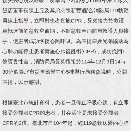
後失去心跳及呼吸，所幸當下2位熱心市民(格萊天漾大
市
政
飯店董事長陳士元及其弟弟陳新豐)配合消防局119執勤
公
告
員線上指導，立即對患者實施CPR，兄弟接力於救護
車抵達前的急救空窗期，不斷急救至消防局救護人員接
施
政
手，使患者成功恢復心跳呼吸。為表揚陳姓兄弟協助為
願
心肺功能停止患者實施心肺復甦術(CPR)，成功挽回1
景
及
條寶貴性命，消防局局長莫懷祖於114年12月9日14時
成
果
30分假臺北市災害應變中心5樓舉行局務會議時，公開
表揚，以示感謝。
市
政
資
根據臺北市統計資料，患者一旦停止呼吸心跳，有立即
料
館
接受旁觀者CPR的患者，其存活率是未接受旁觀者
CPR的2倍。臺北市自104年起，經119急救送醫的心肺
發