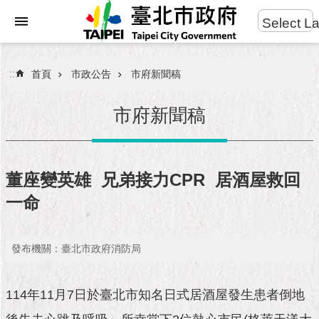
:::
Select L
進
跳到主要內容區塊
階
搜
:::
首頁
市政公告
市府新聞稿
尋
市府新聞稿
市
民
董座變英雄 兄弟接力CPR 居酒屋救回
服
一命
務
市
發布機關：臺北市政府消防局
府
團
隊
114年11月7日於臺北市知名日式居酒屋發生患者倒地