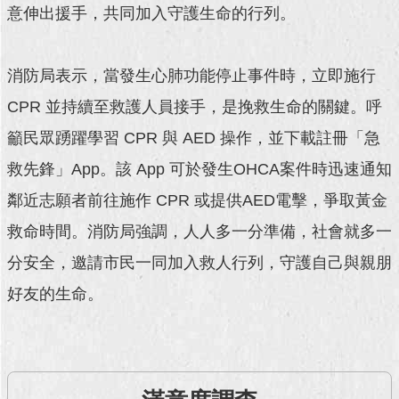
意伸出援手，共同加入守護生命的行列。
回
首
頁
消防局表示，當發生心肺功能停止事件時，立即施行
CPR 並持續至救護人員接手，是挽救生命的關鍵。呼
網
站
籲民眾踴躍學習 CPR 與 AED 操作，並下載註冊「急
導
救先鋒」App。該 App 可於發生OHCA案件時迅速通知
覽
鄰近志願者前往施作 CPR 或提供AED電擊，爭取黃金
English
救命時間。消防局強調，人人多一分準備，社會就多一
常
分安全，邀請市民一同加入救人行列，守護自己與親朋
見
問
好友的生命。
答
即
時
新
聞