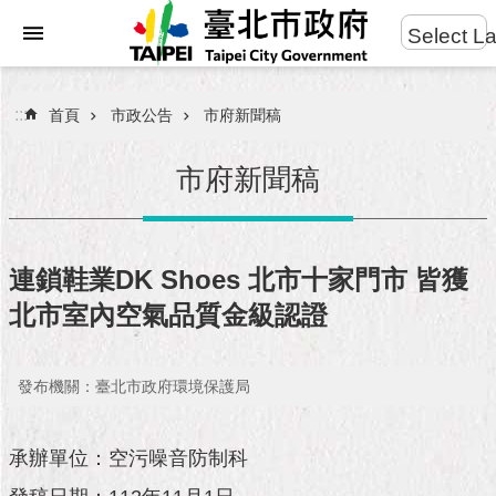
:::
Select L
進
跳到主要內容區塊
階
搜
:::
首頁
市政公告
市府新聞稿
尋
市府新聞稿
市
民
連鎖鞋業DK Shoes 北市十家門市 皆獲
服
北市室內空氣品質金級認證
務
市
發布機關：臺北市政府環境保護局
府
團
隊
承辦單位：空污噪音防制科