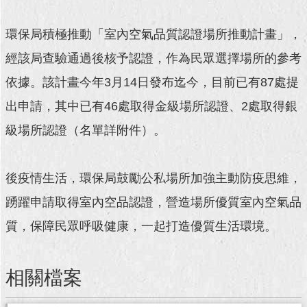
回
環保局積極推動「室內空氣品質認證場所推動計畫」，
首
頁
經該局查驗通過後核予認證，作為民眾選擇場所的參考
依據。該計畫今年3月14日發布迄今，目前已有87處提
網
站
出申請，其中已有46處取得金級場所認證、2處取得銀
導
級場所認證（名單詳附件）。
覽
English
後疫情生活，環保局鼓勵公私場所加強主動防疫思維，
常
踴躍申請取得室內空品認證，營造場所優質室內空氣品
見
問
質，保障民眾呼吸健康，一起打造優質生活環境。
答
即
相關檔案
時
新
聞