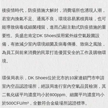
現
臺
後疫情時代，防疫措施大解封，消費場所也湧現人潮，
北
若室內換氣不足、通風不良，環境容易累積異味，也可
活
能導致病毒或細菌殘留，進而凸顯主動式防疫措施的重
動
主
要性。吳盛忠肯定DK Shoes採用紫外線空氣殺菌設
題
備，有效減少室內環境細菌及病毒傳播、致病之風險，
館
為員工與前來消費的民眾打造優質安全的工作及購物環
與
境。
民
互
動
環保局表示，DK Shoes位於北市的10家連鎖門市申請
活
室內空品認證場所，經該局進行室內空氣品質檢測，其
動
二氧化碳平均濃度均小於800ppm、細菌平均濃度均小
主
題
於500CFU/m³，全數符合金級場所認證標準。
館