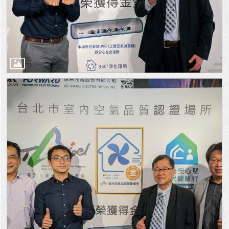
與
專
區
臺
北
旅
遊
網
政
府
網
站
資
料
開
放
宣
告