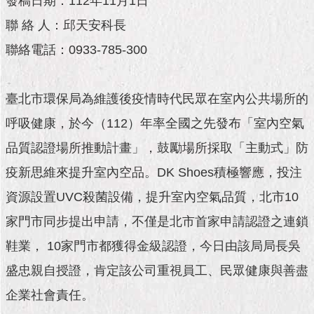
發稿日期：112年11月1日
市
政
聯 絡 人：邱天安科長
公
告
聯絡電話：0933-785-300
施
政
臺北市環保局為維護後疫情時代民眾在室內公共場所的
願
呼吸健康，於今（112）年率全國之先發布「室內空氣
景
及
品質認證場所推動計畫」，鼓勵場所採取「主動式」防
成
果
疫新思維來提升室內空品。DK Shoes積極響應，投注
資源設置UVC殺菌設備，提升室內空氣品質，北市10
市
家門市同步提出申請，不僅是北市首家申請認證之連鎖
政
資
鞋業， 10家門市都獲得金級認證，今日由該局局長吳
料
館
盛忠親自授證，肯定該公司重視員工、民眾健康與善盡
企業社會責任。
發