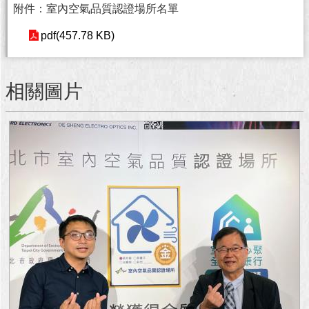
附件：室內空氣品質認證場所名單
澄
清
pdf(457.78 KB)
雙
語
相關圖片
詞
彙
台
北
通
陳
情
系
統
公
民
參