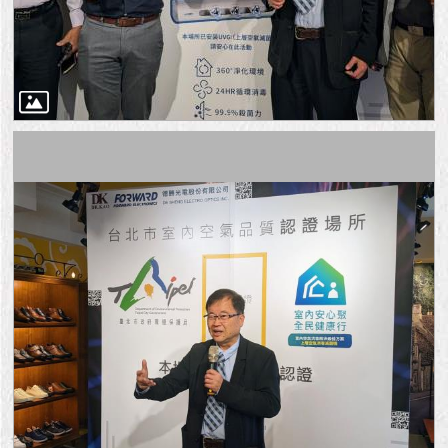
隱
私
權
及
資
訊
安
全
政
策
RSS
聯
絡
我
們
（陳
情
系
統