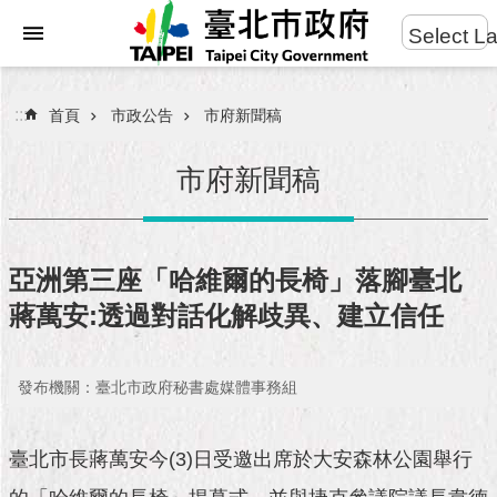
:::
Select L
進
跳到主要內容區塊
階
搜
:::
首頁
市政公告
市府新聞稿
尋
市府新聞稿
市
民
亞洲第三座「哈維爾的長椅」落腳臺北
服
蔣萬安:透過對話化解歧異、建立信任
務
市
發布機關：臺北市政府秘書處媒體事務組
府
團
隊
臺北市長蔣萬安今(3)日受邀出席於大安森林公園舉行