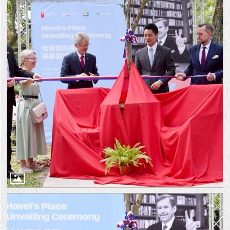
隱
私
權
及
資
訊
安
全
政
策
RSS
聯
絡
我
們
（陳
情
系
統