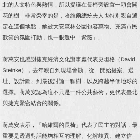
北的人文特色與熱情，所以提議在長椅旁設置一顆會開
回
花的樹。非常榮幸的是，哈維爾總統夫人也特別親自選
首
頁
定在這個地點，她被大安森林公園包容萬物、充滿市民
歡笑的氛圍打動，也一眼選中「紫薇」。
網
站
導
蔣萬安也感謝捷克經濟文化辦事處代表史坦格（David
覽
Steinke），去年親自到現場會勘，從一開始提案、選
English
址、設計圖、到最後討論一顆樹，以及跨越半個地球的
常
選擇。蔣萬安認為這不只是一件公共藝術，更代表臺北
見
問
與捷克緊密結合的關係。
答
即
蔣萬安表示，「哈維爾的長椅」代表了民主的對話，最
時
新
重要是透過對話能夠相互的理解、化解歧異、建立信
聞