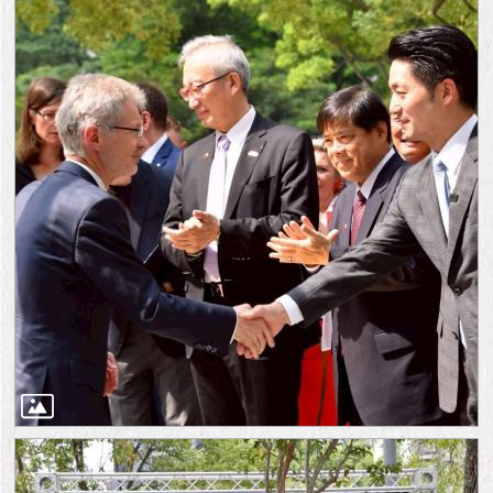
與
專
區
臺
北
旅
遊
網
政
府
網
站
資
料
開
放
宣
告