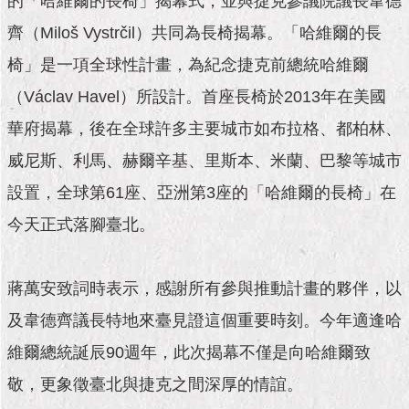
的「哈維爾的長椅」揭幕式，並與捷克參議院議長韋德
市
政
齊（Miloš Vystrčil）共同為長椅揭幕。「哈維爾的長
公
告
椅」是一項全球性計畫，為紀念捷克前總統哈維爾
（Václav Havel）所設計。首座長椅於2013年在美國
施
政
華府揭幕，後在全球許多主要城市如布拉格、都柏林、
願
威尼斯、利馬、赫爾辛基、里斯本、米蘭、巴黎等城市
景
及
設置，全球第61座、亞洲第3座的「哈維爾的長椅」在
成
果
今天正式落腳臺北。
市
蔣萬安致詞時表示，感謝所有參與推動計畫的夥伴，以
政
資
及韋德齊議長特地來臺見證這個重要時刻。今年適逢哈
料
館
維爾總統誕辰90週年，此次揭幕不僅是向哈維爾致
敬，更象徵臺北與捷克之間深厚的情誼。
發