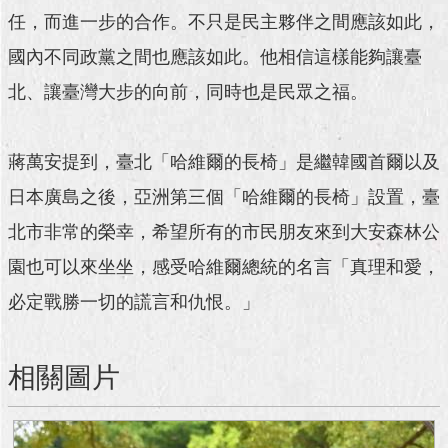
澄
任，而進一步的合作。不只是民主夥伴之間應該如此，
清
國內不同政黨之間也應該如此。他相信這樣能夠讓臺
雙
北、讓臺灣大步的向前，同時也是民眾之福。
語
詞
彙
蔣萬安提到，臺北「哈維爾的長椅」是繼韓國首爾以及
台
日本廣島之後，亞洲第三個「哈維爾的長椅」設置，臺
北
北市非常的榮幸，希望所有的市民朋友來到大安森林公
通
園也可以來坐坐，感受哈維爾總統的名言「真理和愛，
陳
必定戰勝一切的謊言和仇恨。」
情
系
統
相關圖片
公
民
參