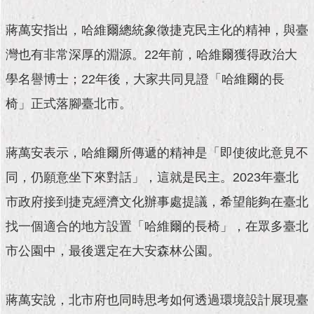
現
臺
蔣萬安指出，哈維爾總統象徵捷克民主化的精神，與臺
北
灣也有非常深厚的淵源。22年前，哈維爾獲得政治大
活
學名譽博士；22年後，大家共同見證「哈維爾的長
動
主
椅」正式落腳臺北市。
題
館
蔣萬安表示，哈維爾所傳遞的精神是「即使彼此意見不
與
同，仍願意坐下來對話」，這就是民主。2023年臺北
民
互
市政府接到捷克經濟文化辦事處提議，希望能夠在臺北
動
找一個適合的地方設置「哈維爾的長椅」，在眾多臺北
活
市公園中，最後選定在大安森林公園。
動
主
題
蔣萬安說，北市府也同時思考如何透過環境設計展現臺
館