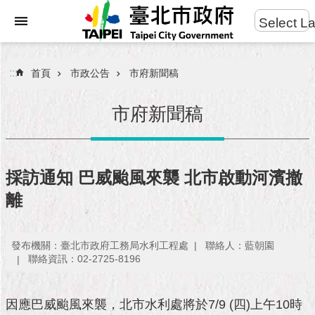
:::
Select L
進
跳到主要內容區塊
階
搜
:::
首頁
市政公告
市府新聞稿
尋
市府新聞稿
市
民
採訪通知 巴威颱風來襲 北市啟動河濱撤
服
離
務
市
發布機關：臺北市政府工務局水利工程處
聯絡人：藍朝園
府
聯絡資訊：02-2725-8196
團
隊
因應巴威颱風來襲，北市水利處將於7/9 (四)上午10時