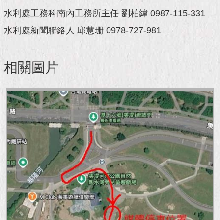
現
臺
水利處工務科南內工務所主任 劉柏緯 0987-115-331
北
水利處新聞聯絡人 邱慧珊 0978-727-981
活
動
相關圖片
主
題
館
與
民
互
動
活
動
主
題
館