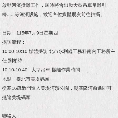
市
啟動河濱撤離工作，屆時將會出動大型吊車吊離引
政
公
橋......等河濱設施，歡迎各位媒體朋友前往拍攝。
告
施
日期：115年7月9日星期四
政
採訪流程：
願
景
10:00-10:10 媒體採訪 北市水利處工務科南內工務所主
及
成
任 劉柏緯
果
10:10-10:40 大型吊車 撤離作業時間
市
地點：臺北市美堤碼頭
政
從基16疏散門進入美堤河濱公園，朝基隆河前進即可
資
料
抵達美堤碼頭
館
發
聯絡人: