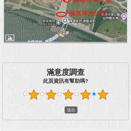
回
首
頁
網
站
導
覽
English
滿意度調查
常
此頁資訊有幫助嗎?
見
問
答
即
時
新
聞