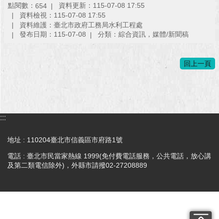
點閱數：
資料更新：115-07-08 17:55
654
澄
資料檢視：115-07-08 17:55
清
資料維護：臺北市政府工務局水利工程處
發布日期：115-07-08
分類：綜合資訊，媒體/新聞稿
雙
語
詞
回上一頁
彙
台
北
通
:::
陳
地址 : 110204臺北市信義區市府路1號
情
電話 : 臺北市民當家熱線 1999(免付費電話服務，公共電話，放心講
系
及第二類電信除外)，外縣市請撥02-27208889
統
公
民
參