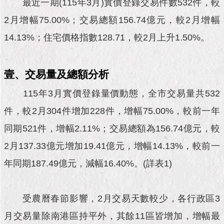
市
最近一期(115年3月)實價登錄交易件數532件，較
政
2月增幅75.00%；交易總額156.74億元，較2月增幅
公
告
14.13%；住宅價格指數128.71，較2月上升1.50%。
施
政
壹、交易量及總額分析
願
景
115年3月實價登錄量價動態，全市交易量共532
及
件，較2月304件增加228件，增幅75.00%，較前一年
成
果
同期521件，增幅2.11%；交易總額為156.74億元，較
2月137.33億元增加19.41億元，增幅14.13%，較前一
市
政
年同期187.49億元，減幅16.40%。(詳表1)
資
料
館
受農曆春節影響，2月交易天數較少，各行政區3
月交易量除南港區持平外，其餘11區皆增加，增幅最
發