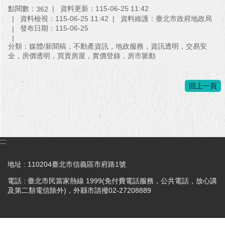
與
點閱數：
資料更新：115-06-25 11:42
362
專
資料檢視：115-06-25 11:42
資料維護：臺北市政府地政局
區
發布日期：115-06-25
臺
分類：媒體/新聞稿，不動產資訊，地政服務，資訊透明，交易安
北
全，房價透明，買賣房屋，實價登錄，房市脈動
旅
遊
回上一頁
網
政
府
網
:::
站
資
料
地址 : 110204臺北市信義區市府路1號
開
電話 : 臺北市民當家熱線 1999(免付費電話服務，公共電話，放心講
放
及第二類電信除外)，外縣市請撥02-27208889
宣
告