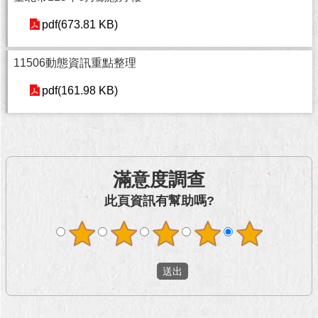
澄
pdf(673.81 KB)
清
雙
11506動態資訊重點整理
語
詞
pdf(161.98 KB)
彙
台
北
通
滿意度調查
陳
此頁資訊有幫助嗎?
情
系
統
公
民
參