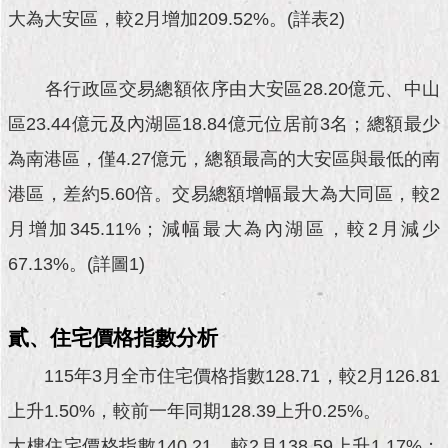
現
大為大安區，較2月增加209.52%。(詳表2)
臺
北
各行政區交易總額依序由大安區28.20億元、中山
活
動
區23.44億元及內湖區18.84億元位居前3名；總額最少
主
為南港區，僅4.27億元，總額最高的大安區與最低的南
題
館
港區，差約5.60倍。交易總額增幅最大為大同區，較2
月增加345.11%；減幅最大為內湖區，較2月減少
與
民
67.13%。(詳圖1)
互
動
貳、住宅價格指數分析
活
動
115年3月全市住宅價格指數128.71，較2月126.81
主
上升1.50%，較前一年同期128.39上升0.25%。
題
館
大樓住宅價格指數140.21，較2月138.59上升1.17%；