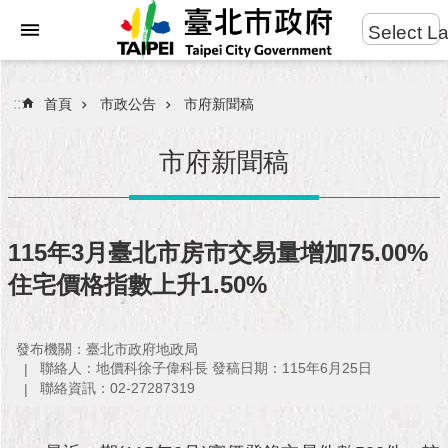
:::
Select L
進
跳到主要內容區塊
階
搜
:::
首頁
市政公告
市府新聞稿
尋
市府新聞稿
市
民
115年3月臺北市房市交易量增加75.00%
服
住宅價格指數上升1.50%
務
市
發布機關：臺北市政府地政局
府
聯絡人：地價科徐子偉科長 發稿日期：115年6月25日
團
聯絡資訊：02-27287319
隊