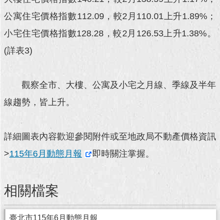
公寓住宅價格指數112.09，較2月110.01上升1.89%；
回
首
小宅住宅價格指數128.28，較2月126.53上升1.38%。
頁
(詳表3)
網
站
導
觀察全市、大樓、公寓及小宅之月線、季線及半年
覽
線趨勢，皆上升。
English
常
詳細圖表內容歡迎參閱附件或至地政局不動產價格資訊
見
>
115年6月動態月報
即時關注掌握。
問
答
相關檔案
即
時
新
臺北市115年6月動態月報
聞