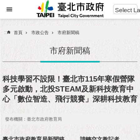
:::
Select L
進
跳到主要內容區塊
階
搜
:::
首頁
市政公告
市府新聞稿
尋
市府新聞稿
市
民
科技學習不設限！臺北市115年寒假營隊
服
多元啟動，北投STEAM及新科技教育中
務
心「數位智造、飛行競賽」深耕科技教育
市
府
團
發布機關：臺北市政府教育局
隊
臺北市政府教育局新聞稿
請轉交文教記者