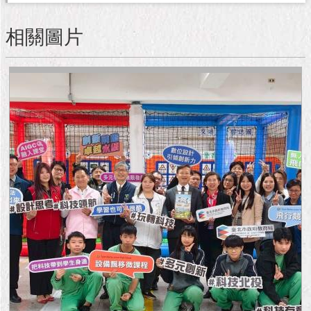
隱
私
相關圖片
權
及
資
訊
安
全
政
策
RSS
聯
絡
我
們
（陳
情
系
統