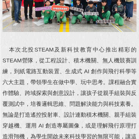
回
首
頁
網
站
本次北投STEAM及新科技教育中心推出精彩的
導
覽
STEAM營隊，從工程設計、積木機關、無人機競賽訓
練，到紙電路互動裝置、生成式 AI 創作與飛行科學等
English
六大主題，帶領學生在做中學、玩中思考。課程融合實
常
見
作體驗、跨域探索與創意設計，讓孩子從親手組裝與反
問
覆測試中，培養邏輯思維、問題解決能力與科技素養。
答
無論是打造遙控投射車、設計連動積木機關、親手組裝
即
穿越機、運用 AI 創造專屬圖像，或是理解飛行原理打
時
新
造滑翔機，為學生開啟未來科技學習的無限可能，讓這
聞