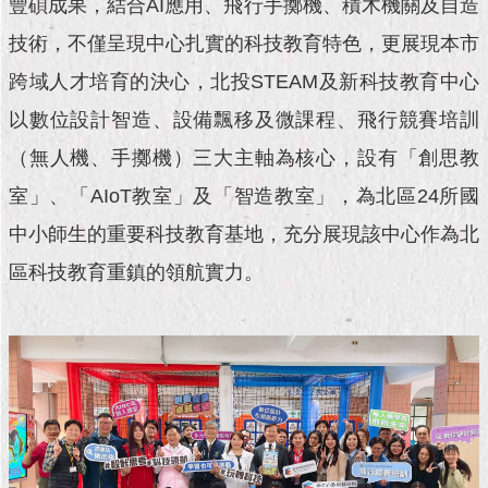
豐碩成果，結合AI應用、飛行手擲機、積木機關及自造
現
臺
技術，不僅呈現中心扎實的科技教育特色，更展現本市
北
跨域人才培育的決心，北投STEAM及新科技教育中心
活
以數位設計智造、設備飄移及微課程、飛行競賽培訓
動
主
（無人機、手擲機）三大主軸為核心，設有「創思教
題
室」、「AIoT教室」及「智造教室」，為北區24所國
館
中小師生的重要科技教育基地，充分展現該中心作為北
與
區科技教育重鎮的領航實力。
民
互
動
活
動
主
題
館