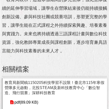
與
專
續的延伸學習場域，讓學生在營隊結束後仍能持續接觸
區
創新設備、參與科技社團或競賽培訓，形塑更完整的學
臺
習，讓學生能在正式課程之外持續探索興趣、培養素養
北
旅
與實踐力。未來也將持續透過三語課程計畫與數位科技
遊
資源，強化教師專業成長與課程創新，逐步培育兼具語
網
言能力與科技素養的未來人才 。
政
府
網
相關檔案
站
資
料
教育局新聞稿1150205科技學習不設限！臺北市115年寒假
開
營隊多元啟動，北投STEAM及新科技教育中心「數位智
放
造、飛行競賽」深耕科技教育
宣
告
pdf(89.09 KB)