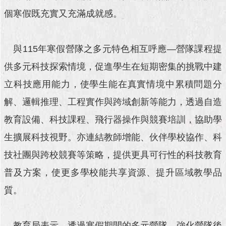
澄
個寒假既充實又充滿成就感。
清
雙
與115年寒假營隊之多元特色相互呼應—營隊課程提
語
詞
供多元科技探索情境，促進學生在短期密集的挑戰中建
彙
立科技應用能力，使學生能在真實情境中累積問題分
台
解、邏輯推理、工程實作與跨域創新等能力，透過自造
北
教育設備、科技課程、飛行器操作與競賽培訓，協助學
通
生擴展科技視野。亦連結教師增能、伙伴學校協作、科
陳
情
技社團與跨校競賽等策略，提供更具可行性的科技教育
系
普及方案，使更多學校能共享資源、提升區域教學品
統
質。
公
民
參
教育局表示，透過寒假期間的多元營隊，強化營隊後