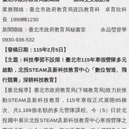
市
政
業務聯絡：臺北市政府教育局資訊教育科 卓育欣科
公
告
長 1999轉1230
新聞聯絡：臺北市政府教育局秘書室 余品瑩督學
施
0930-936-532
政
願
【發稿日期：115年2月5日】
景
及
【主題：科技學習不設限！臺北市115年寒假營隊多元
成
啟動，北投STEAM及新科技教育中心「數位智造、飛
果
行競賽」深耕科技教育】
市
【臺北報導】臺北市政府教育局(下稱教育局)致力於推
政
資
動STEAM及新科技教育，115年寒假正式展開85梯
料
館
次、共1,169個名額的多元營隊課程。今（5）日於北
投國中展示北投STEAM及新科技教育中心寒假營隊之
發