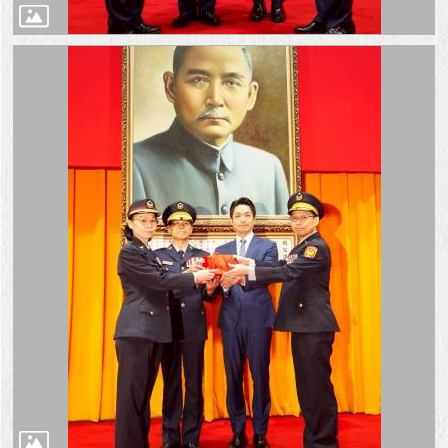
與
專
區
臺
北
旅
遊
網
政
府
網
站
資
料
開
放
宣
告