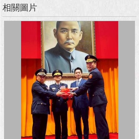
相關圖片
澄
清
雙
語
詞
彙
台
北
通
陳
情
系
統
公
民
參