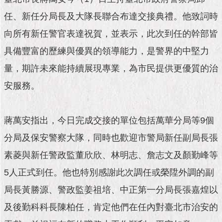
市
政
任、新任分局長及大隊長聯合布達交接典禮。他致詞時
公
告
向所有新任警官表達祝賀，並表示，此次到任的幹部皆
具備豐富的歷練與優異的領導能力，是警界的中堅力
施
量，期許未來能持續展現專業，為市民提供更優質的治
政
願
安服務。
景
及
成
蔣萬安指出，今日完成交接的單位包括萬華分局等9個
果
分局及保安警察大隊，同時也歡迎市警局新任副局長張
市
素菱與新任警政監董欣欣、林明志、詹志文及顏勤峰等
政
資
5人正式到任。他也特別感謝此次調任或榮陞外調的副
料
館
局長黃勝源、警政監姜祖培、中正第一分局長張嘉煌以
及後勤科科長陳柏任，肯定他們在任內對臺北市治安的
發