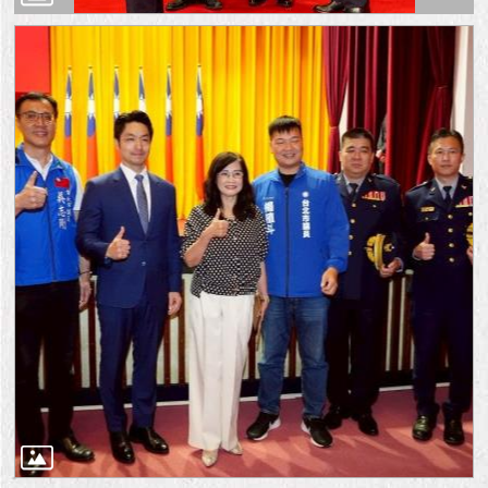
隱
私
權
及
資
訊
安
全
政
策
RSS
聯
絡
我
們
（陳
情
系
統