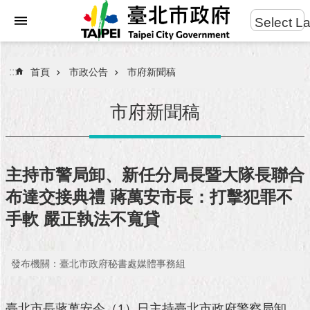
:::
Select L
進
跳到主要內容區塊
階
搜
:::
首頁
市政公告
市府新聞稿
尋
市府新聞稿
市
民
主持市警局卸、新任分局長暨大隊長聯合
服
布達交接典禮 蔣萬安市長：打擊犯罪不
務
手軟 嚴正執法不寬貸
市
府
團
發布機關：臺北市政府秘書處媒體事務組
隊
臺北市長蔣萬安今（1）日主持臺北市政府警察局卸