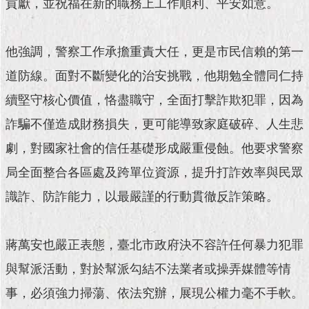
貢獻，並祝福在新的職務上工作順利、平安如意。
現
臺
北
他強調，警察工作承擔重責大任，更是市民信賴的第一
活
道防線。面對不斷變化的治安挑戰，他期勉全體同仁持
動
主
續堅守核心價值，恪盡職守，全面打擊詐欺犯罪，因為
題
詐騙不僅造成財務損失，更可能導致家庭破碎、人生悲
館
劇，對國家社會的信任基礎形成嚴重侵蝕。他要求警察
與
局全面整合各區處及跨單位資源，提升打詐效率與民眾
民
互
識詐、防詐能力，以最嚴謹的行動貫徹反詐策略。
動
活
蔣萬安也嚴正表態，臺北市政府決不容許任何暴力犯罪
動
與幫派活動，對於幫派勾結不法業者或操弄媒體等情
主
題
事，必須強力掃蕩、依法究辦，展現公權力毫不手軟。
館