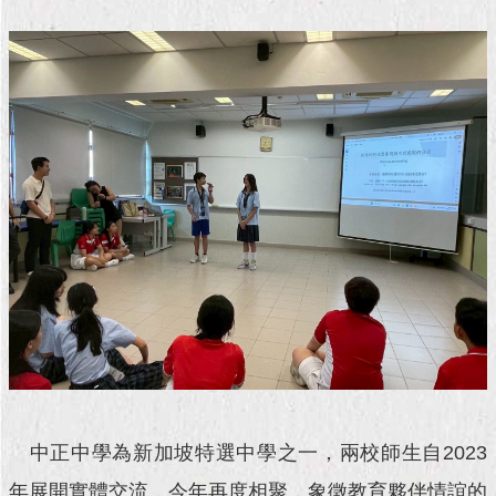
現
臺
北
活
動
主
題
館
與
民
互
動
活
動
主
中正中學為新加坡特選中學之一，兩校師生自2023
題
館
年展開實體交流，今年再度相聚，象徵教育夥伴情誼的