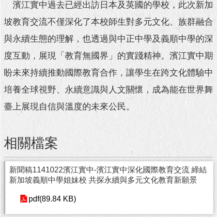
與
濱江實中過去已經出訪日本及英國的學校，此次新加
專
坡教育交流不僅深化了本校師生對多元文化、族群融合
區
與永續生態的理解，也透過與中正中學及義順中學的深
臺
北
度互動，展現「教育無國界」的實踐精神。濱江實中期
旅
盼未來持續推動國際教育合作，讓學生在跨文化體驗中
遊
網
培養全球視野、永續意識與人文關懷，成為能在世界舞
臺上展現自信與溫度的未來公民。
政
府
網
站
相關檔案
資
料
開
新聞稿1141022濱江實中-濱江實中深化國際教育交流 締結
放
新加坡義順中學姐妹校 共探永續與多元文化教育新願景
宣
告
pdf(89.84 KB)