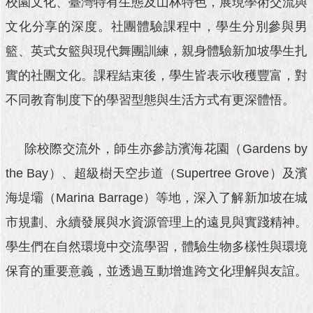
校園文化、臺灣特有生態及山林特色，展現學術交流與
澄
文化分享的深度。社團體驗課程中，學生分別參與男
清
籃、英式女籃與現代舞團訓練，親身體驗新加坡學生扎
雙
實的社團文化。課程結束後，學生皆表示收穫豐富，對
語
詞
不同教育制度下的學習型態與生活方式有更深體悟。
彙
台
除校際交流外，師生亦參訪濱海花園（Gardens by
北
通
the Bay）、超級樹天空步道（Supertree Grove）及濱
陳
海堤壩（Marina Barrage）等地，深入了解新加坡在城
情
市規劃、永續發展與水資源管理上的遠見與實踐精神。
系
統
學生們在自然環境中交流學習，體驗生物多樣性與環境
保育的重要意義，並透過互動增進跨文化理解與友誼。
公
民
參