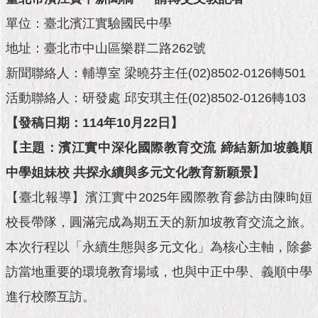
市
政
單位：臺北濱江實驗國民中學
公
告
地址：臺北市中山區樂群二路262號
新聞聯絡人：輔導室 梁曉芬主任(02)8502-0126轉501
施
活動聯絡人：研發處 邱安琪主任(02)8502-0126轉103
政
願
【發稿日期：114年10月22日】
景
及
【主題：濱江實中深化國際教育交流 締結新加坡義順
成
中學姐妹校 共探永續與多元文化教育新願景】
果
【臺北報導】濱江實中2025年國際教育參訪由陳昫姮
市
校長帶隊，圓滿完成為期五天的新加坡教育交流之旅。
政
資
本次行程以「永續生態與多元文化」為核心主軸，除參
料
館
訪當地重要的環境教育場域，也與中正中學、義順中學
進行校際互訪。
發