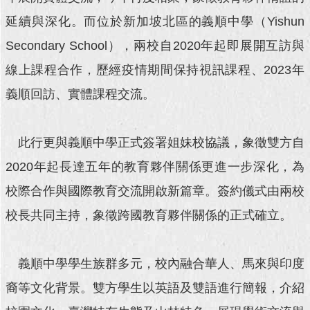
延續與深化。而位於新加坡北區的義順中學（Yishun
回
首
Secondary School），兩校自2020年起即展開互訪與
頁
線上課程合作，歷經疫情期間保持視訊課程、2023年
網
義順回訪、實體課程交流。
站
導
覽
此行更與義順中學正式簽署姐妹校協議，象徵雙方自
English
2020年起長達五年的教育夥伴關係更進一步深化，為
校際合作與國際教育交流開啟新篇章。簽約儀式由兩校
常
見
校長共同主持，象徵跨國教育夥伴關係的正式確立。
問
答
義順中學學生族群多元，校內融合華人、馬來與印度
即
時
裔等文化背景。雙方學生以英語及雙語進行簡報，介紹
新
聞