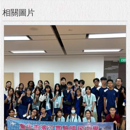
隱
私
相關圖片
權
及
資
訊
安
全
政
策
RSS
聯
絡
我
們
（陳
情
系
統