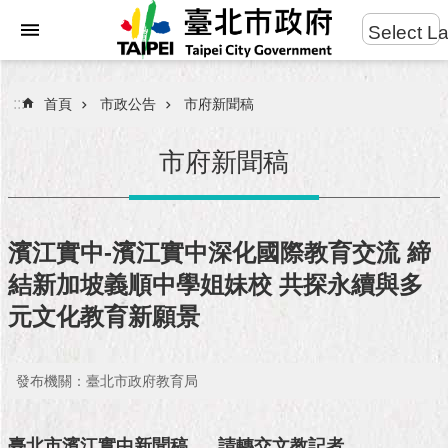
:::
Select L
進
跳到主要內容區塊
階
搜
:::
首頁
市政公告
市府新聞稿
尋
市府新聞稿
市
民
濱江實中-濱江實中深化國際教育交流 締
服
結新加坡義順中學姐妹校 共探永續與多
務
元文化教育新願景
市
府
團
發布機關：臺北市政府教育局
隊
臺北市濱江實中新聞稿
請轉交文教記者