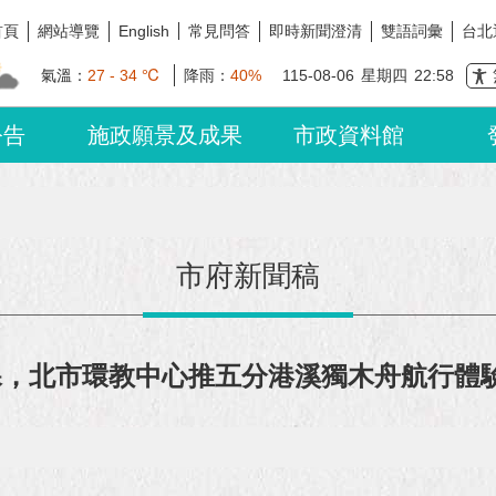
首頁
網站導覽
常見問答
即時新聞澄清
雙語詞彙
台北
English
氣溫：
27 - 34 ℃
降雨：
40%
115-08-06
星期四
22:58
公告
施政願景及成果
市政資料館
市府新聞稿
課，北市環教中心推五分港溪獨木舟航行體