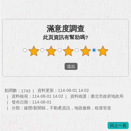
與
專
區
臺
滿意度調查
北
此頁資訊有幫助嗎?
旅
遊
網
政
府
網
站
資
點閱數：
資料更新：114-08-01 14:02
1743
料
資料檢視：114-08-01 14:02
資料維護：臺北市政府地政局
開
發布日期：114-08-01
放
分類：媒體/新聞稿，不動產資訊，地政服務，租屋管道
宣
告
回上一頁