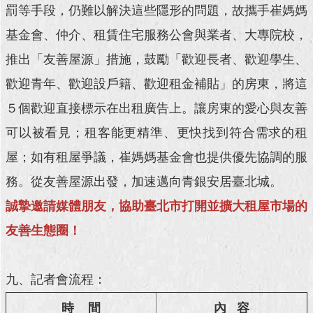
罰等手段，仍難以解決這些隱形的問題，故攜手崔媽媽
回
基金會、仲介、租賃住宅服務公會與業者、大專院校，
首
頁
推出「友善屋源」措施，鼓勵「歡迎長者、歡迎學生、
歡迎青年、歡迎設戶籍、歡迎租金補貼」的房東，將這
網
站
５個歡迎直接標示在出租廣告上。讓房東的愛心與友善
導
可以被看見；租客能更精準、更快找到符合需求的租
覽
屋；如有租屋爭議，崔媽媽基金會也提供優先協調的服
English
務。從友善屋源出發，加速邁向青銀安居臺北城。
常
誠摯邀請媒體朋友，協助臺北市打開並擴大租屋市場的
見
問
友善生態圈！
答
即
九、記者會流程：
時
新
時 間
內 容
聞