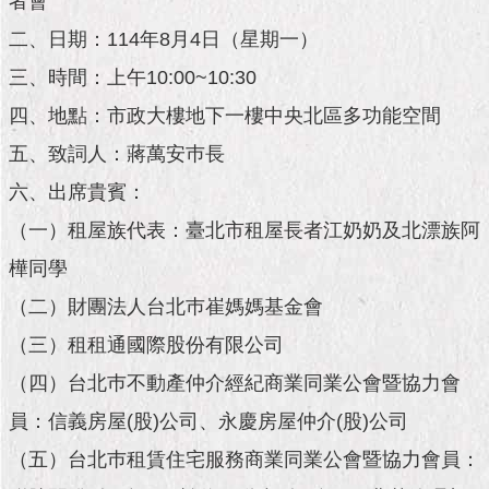
者會
市
政
二、日期：114年8月4日（星期一）
公
告
三、時間：上午10:00~10:30
四、地點：市政大樓地下一樓中央北區多功能空間
施
政
五、致詞人：蔣萬安巿長
願
六、出席貴賓：
景
及
（一）租屋族代表：臺北市租屋長者江奶奶及北漂族阿
成
果
樺同學
（二）財團法人台北巿崔媽媽基金會
市
（三）租租通國際股份有限公司
政
資
（四）台北巿不動產仲介經紀商業同業公會暨協力會
料
館
員：信義房屋(股)公司、永慶房屋仲介(股)公司
（五）台北巿租賃住宅服務商業同業公會暨協力會員：
發