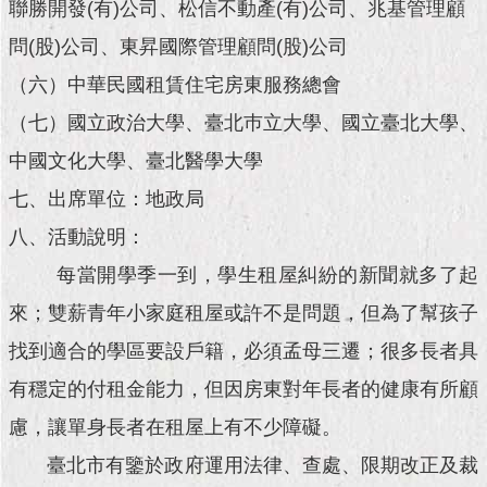
現
聯勝開發(有)公司、松信不動產(有)公司、兆基管理顧
臺
問(股)公司、東昇國際管理顧問(股)公司
北
（六）中華民國租賃住宅房東服務總會
活
（七）國立政治大學、臺北巿立大學、國立臺北大學、
動
主
中國文化大學、臺北醫學大學
題
七、出席單位：地政局
館
八、活動說明：
與
每當開學季一到，學生租屋糾紛的新聞就多了起
民
互
來；雙薪青年小家庭租屋或許不是問題，但為了幫孩子
動
找到適合的學區要設戶籍，必須孟母三遷；很多長者具
活
有穩定的付租金能力，但因房東對年長者的健康有所顧
動
慮，讓單身長者在租屋上有不少障礙。
主
題
臺北市有鑒於政府運用法律、查處、限期改正及裁
館