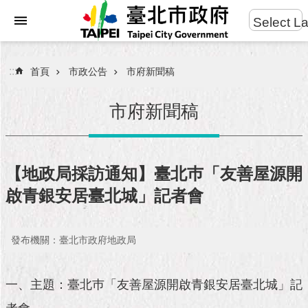
:::
Select L
進
跳到主要內容區塊
階
搜
:::
首頁
市政公告
市府新聞稿
尋
市府新聞稿
市
民
【地政局採訪通知】臺北巿「友善屋源開
服
啟青銀安居臺北城」記者會
務
市
發布機關：臺北市政府地政局
府
團
隊
一、主題：臺北巿「友善屋源開啟青銀安居臺北城」記