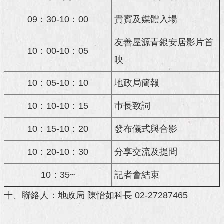
澄
09：30-10：00
貴賓及媒體入場
清
友善屋源青銀安居影片首
雙
10：00-10：05
語
映
詞
彙
10：05-10：10
地政局簡報
台
10：10-10：15
巿長致詞
北
通
10：15-10：20
發布儀式與合影
陳
情
10：20-10：30
分享交流及提問
系
統
10：35~
記者會結束
公
十、聯絡人：地政局 陳怡如科長 02-27287465
民
參