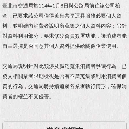
市
臺北市交通局於114年1月8日與公路局前往該公司檢
政
公
查，已要求該公司僅得蒐集共享運具服務必要個人資
告
料，並明確向消費者說明所蒐集之個人資料內容；另針
施
對資料利用部分，要求修改會員簽署功能，讓消費者能
政
自由選擇是否同意其個人資料提供給關係企業使用。
願
景
及
成
交通局說明針對此類涉及廣泛蒐集消費者爭議行為，已
果
發文相關業者限期檢視是否有不當蒐集或利用消費者個
市
資的行為，交通局將持續追蹤各業者執行情形，確保消
政
費者的權益不受侵害。
資
料
館
發