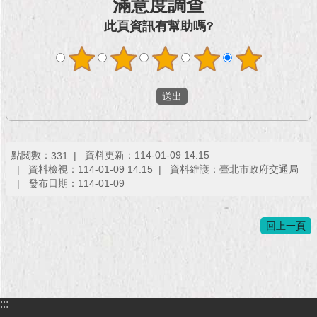
滿意度調查
現
臺
此頁資訊有幫助嗎?
北
活
動
主
題
館
點閱數：
資料更新：114-01-09 14:15
331
與
資料檢視：114-01-09 14:15
資料維護：臺北市政府交通局
民
發布日期：114-01-09
互
動
回上一頁
活
動
主
題
:::
館