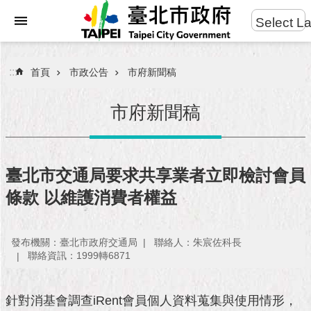
:::
Select L
進
跳到主要內容區塊
階
搜
:::
首頁
市政公告
市府新聞稿
尋
市府新聞稿
市
民
臺北市交通局要求共享業者立即檢討會員
服
條款 以維護消費者權益
務
市
發布機關：臺北市政府交通局
聯絡人：朱宸佐科長
府
聯絡資訊：1999轉6871
團
隊
針對消基會調查iRent會員個人資料蒐集與使用情形，