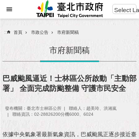
:::
Select L
進
跳到主要內容區塊
階
搜
:::
首頁
市政公告
市府新聞稿
尋
市府新聞稿
市
民
巴威颱風逼近！士林區公所啟動「主動部
服
署」 全面完成防颱整備 守護市民安全
務
市
發布機關：臺北市士林區公所
聯絡人：趙美玲、洪湘嵐
府
聯絡資訊：02-28826200分機6000、6024
團
隊
依據中央氣象署最新氣象資訊，巴威颱風正逐步接近臺