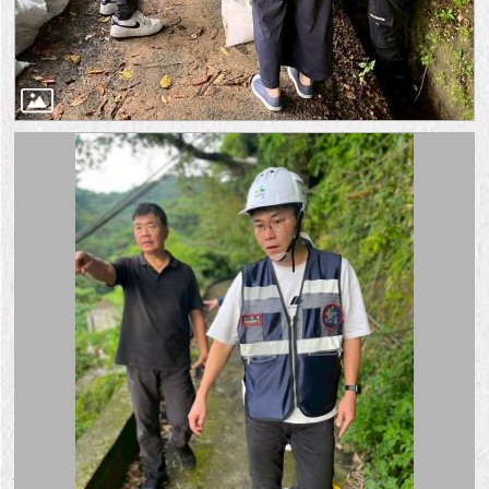
隱
私
權
及
資
訊
安
全
政
策
RSS
聯
絡
我
們
（陳
情
系
統