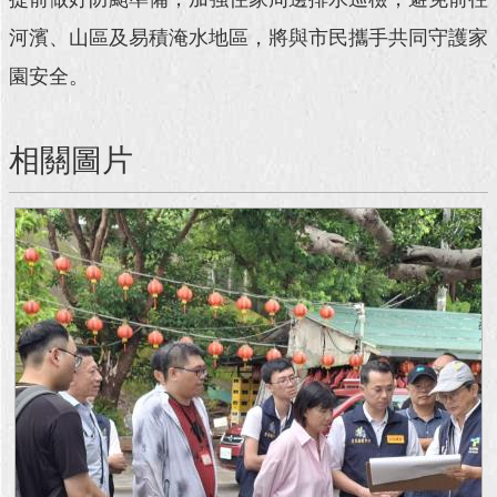
河濱、山區及易積淹水地區，將與市民攜手共同守護家
回
首
園安全。
頁
網
相關圖片
站
導
覽
English
常
見
問
答
即
時
新
聞