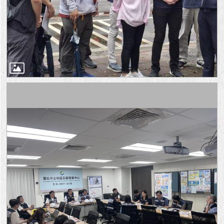
澄
清
雙
語
詞
彙
台
北
通
陳
情
系
統
公
民
參