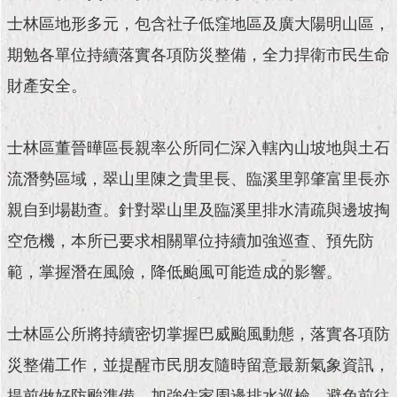
現
臺
士林區地形多元，包含社子低窪地區及廣大陽明山區，
北
期勉各單位持續落實各項防災整備，全力捍衛市民生命
財產安全。
活
動
主
題
士林區董晉曄區長親率公所同仁深入轄內山坡地與土石
館
流潛勢區域，翠山里陳之貴里長、臨溪里郭肇富里長亦
與
親自到場勘查。針對翠山里及臨溪里排水清疏與邊坡掏
民
空危機，本所已要求相關單位持續加強巡查、預先防
互
動
範，掌握潛在風險，降低颱風可能造成的影響。
活
動
士林區公所將持續密切掌握巴威颱風動態，落實各項防
主
災整備工作，並提醒市民朋友隨時留意最新氣象資訊，
題
館
提前做好防颱準備，加強住家周邊排水巡檢，避免前往