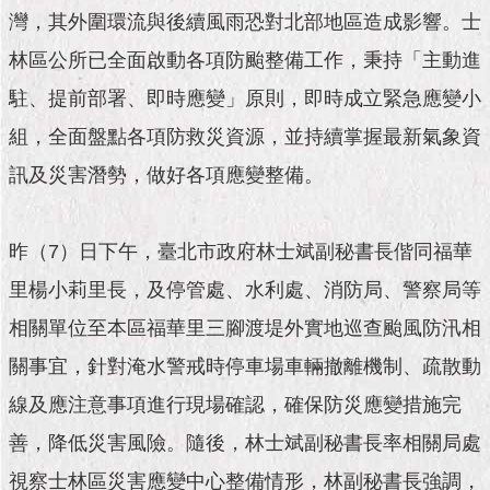
市
灣，其外圍環流與後續風雨恐對北部地區造成影響。士
政
公
林區公所已全面啟動各項防颱整備工作，秉持「主動進
告
駐、提前部署、即時應變」原則，即時成立緊急應變小
施
組，全面盤點各項防救災資源，並持續掌握最新氣象資
政
訊及災害潛勢，做好各項應變整備。
願
景
及
成
昨（7）日下午，臺北市政府林士斌副秘書長偕同福華
果
里楊小莉里長，及停管處、水利處、消防局、警察局等
市
相關單位至本區福華里三腳渡堤外實地巡查颱風防汛相
政
關事宜，針對淹水警戒時停車場車輛撤離機制、疏散動
資
料
線及應注意事項進行現場確認，確保防災應變措施完
館
善，降低災害風險。隨後，林士斌副秘書長率相關局處
發
視察士林區災害應變中心整備情形，林副秘書長強調，