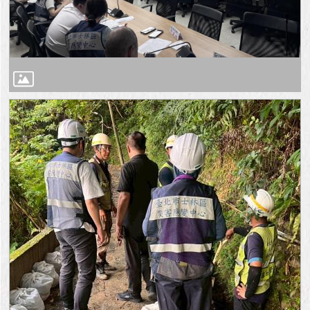
與
專
區
臺
北
旅
遊
網
政
府
網
站
資
料
開
放
宣
告