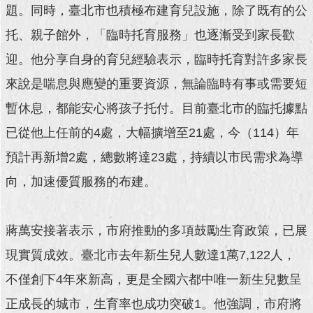
題。同時，臺北市也積極布建育兒設施，除了既有的公
回
托、親子館外，「臨時托育服務」也逐漸受到家長歡
首
頁
迎。他分享自身的育兒經驗表示，臨時托育對許多家長
來說是喘息與應變的重要資源，無論臨時有事或需要短
網
站
暫休息，都能安心將孩子托付。目前臺北市的臨托據點
導
已從他上任前的4處，大幅擴增至21處，今（114）年
覽
預計再新增2處，總數將達23處，持續以市民需求為導
English
向，加速優質服務的布建。
常
見
問
蔣萬安接著表示，市府推動的多項鼓勵生育政策，已展
答
現實質成效。臺北市去年新生兒人數達1萬7,122人，
即
不僅創下4年來新高，更是全國六都中唯一新生兒數呈
時
新
正成長的城市，生育率也成功突破1。他強調，市府將
聞