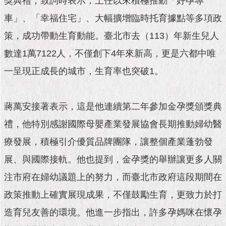
獎典禮，致詞時表示，上任以來積極推動「好孕專
市
政
車」、「幸福住宅」、大幅擴增臨時托育據點等多項政
公
告
策，成功帶動生育動能。臺北市去（113）年新生兒人
數達1萬7122人，不僅創下4年來新高，更是六都中唯
施
政
一呈現正成長的城市，生育率也突破1。
願
景
及
蔣萬安接著表示，這是他連續第二年參加金孕獎頒獎典
成
果
禮，他特別感謝國際母嬰產業發展協會長期推動婦幼醫
療發展，積極引介優質品牌團隊，讓整個產業蓬勃發
市
展、與國際接軌。他也提到，金孕獎的舉辦讓更多人關
政
資
注市府在婦幼議題上的努力，而臺北市政府這段期間在
料
館
政策推動上確實展現成果，不僅鼓勵生育，更致力於打
造育兒友善的環境。他進一步指出，許多孕媽咪在懷孕
發