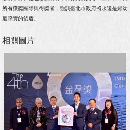
與
專
所有獲獎團隊與得獎者，強調臺北市政府將永遠是婦幼
區
最堅實的後盾。
臺
北
相關圖片
旅
遊
網
政
府
網
站
資
料
開
放
宣
告