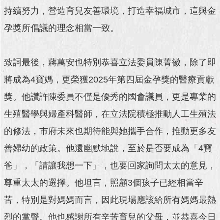
澄
持續努力，營造育兒友善環境，打造幸福城市，這與金
清
孕獎所倡議的理念相當一致。
雙
語
致詞最後，蔣萬安也特別恭喜立法委員陳菁徽，除了即
詞
彙
將成為4寶媽，更榮獲2025年第四屆金孕獎的醫療貢獻
台
獎。他讚許陳委員不僅是優秀的國會議員，更是專業的
北
生殖醫學與婦產科醫師，在立法院積極推動人工生殖法
通
的修法，市府未來也期待能與她攜手合作，推動更多友
陳
善婦幼的政策。他還幽默地說，至於是否要成為「4寶
情
系
爸」，「請讓我想一下」，也要回家詢問太太的意見，
統
尊重太太的選擇。他坦言，照顧3個孩子已經相當辛
公
苦，特別是對媽媽而言，因此現場應該給所有媽媽最熱
民
參
烈的掌聲。他也感謝所有辛苦育兒的父母，並恭喜今日