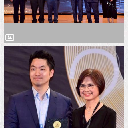
隱
私
權
及
資
訊
安
全
政
策
RSS
聯
絡
我
們
（陳
情
系
統