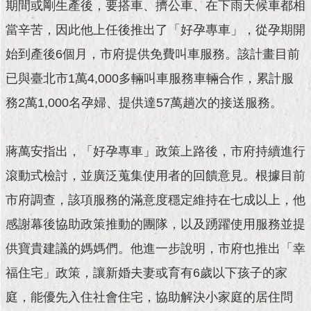
現
期間或剛生產後，要搭車、擠公車、在下雨天候車都相
臺
當辛苦，因此他上任後推出了「好孕專車」，從孕期開
北
始到產後6個月，市府提供免費叫車服務。該計畫目前
活
已與臺北市1萬4,000多輛叫車服務車輛合作，累計服
動
主
務2萬1,000名孕婦、提供達57萬趟次的接送服務。
題
館
蔣萬安指出，「好孕專車」政策上路後，市府持續進行
與
滾動式檢討，並廣泛蒐集使用者的回饋意見。根據目前
民
互
市府調查，該項服務的滿意度穩定維持在七成以上，他
動
感謝幕後協助政策推動的團隊，以及踴躍使用服務並提
活
供寶貴建議的媽媽們。他進一步說明，市府也推出「幸
動
福住宅」政策，讓新婚夫妻或育有6歲以下孩子的家
主
題
庭，能優先入住社會住宅，協助解決小家庭的居住問
館