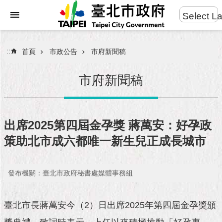
:::
Select L
進
跳到主要內容區塊
階
搜
:::
首頁
市政公告
市府新聞稿
尋
市府新聞稿
市
民
出席2025第四屆金孕獎 蔣萬安：好孕政
服
策助北市成六都唯一新生兒正成長城市
務
市
發布機關：臺北市政府秘書處媒體事務組
府
團
隊
臺北市長蔣萬安今（2）日出席2025年第四屆金孕獎頒