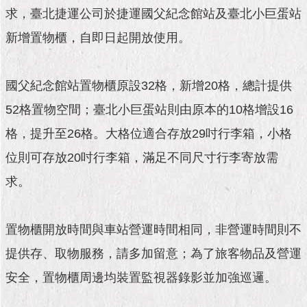
市
求，臺北捷運公司於捷運國父紀念館站及臺北小巨蛋站
政
公
新增置物櫃，自即日起開放使用。
告
施
國父紀念館站置物櫃原設32格，新增20格，總計提供
政
52格置物空間；臺北小巨蛋站則由原本的10格增設16
願
景
格，提升至26格。大格位適合存放29吋行李箱，小格
及
成
位則可存放20吋行李箱，滿足不同尺寸行李寄放需
果
求。
市
政
置物櫃開放時間與車站營運時間相同，非營運時間則不
資
料
提供存、取物服務，請多加留意；為了旅客物品及營運
館
安全，置物櫃周邊均裝置監視器錄影並加強巡邏。
發