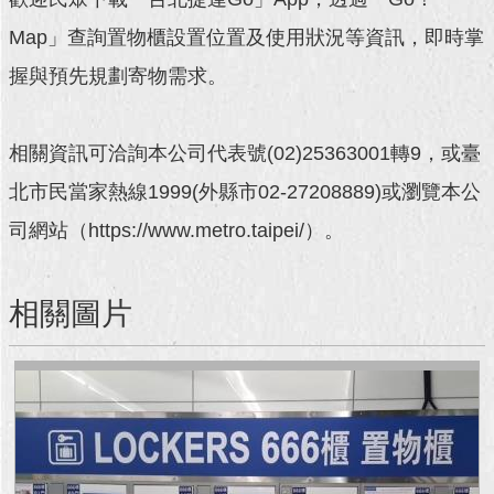
Map」查詢置物櫃設置位置及使用狀況等資訊，即時掌
回
首
握與預先規劃寄物需求。
頁
網
相關資訊可洽詢本公司代表號(02)25363001轉9，或臺
站
導
北市民當家熱線1999(外縣市02-27208889)或瀏覽本公
覽
司網站（https://www.metro.taipei/）。
English
常
相關圖片
見
問
答
即
時
新
聞