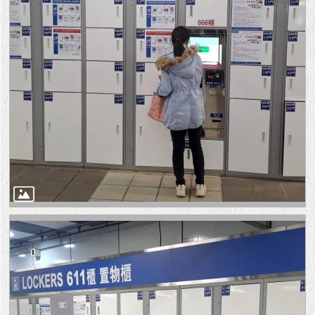
澄
清
雙
語
詞
彙
台
北
通
陳
情
系
統
公
民
參