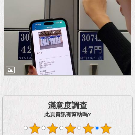
隱
私
權
及
資
訊
安
全
政
策
RSS
聯
絡
我
滿意度調查
們
（陳
此頁資訊有幫助嗎?
情
系
統