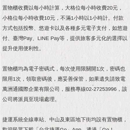
現
臺
置物櫃收費以每小時計算，大格位每小時收費20元，
北
小格位每小時收費10元，不滿1小時以1小時計。付款
方式包括投幣、悠遊卡以及各種多元電子支付，如悠遊
活
動
付、臺灣Pay、LINE Pay等，提供旅客多元化的選擇以
主
題
提升使用便利性。
館
與
置物櫃均為電子密碼式，每次使用限關開1次，密碼也
民
限用1次，領取密碼後，應妥善保管，如果遺失請致電
互
動
萬洲通國際企業有限公司，服務專線02-27253996，該
公司將派員至現場處理。
活
動
主
捷運系統全線車站、中山及東區地下街均設有置物櫃，
題
館
歡迎民眾下載「台北捷運Go」App，透過「Go！