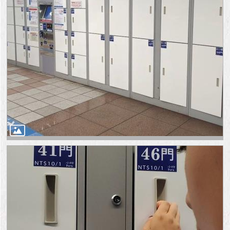
與
專
區
臺
北
旅
遊
網
政
府
網
站
資
料
開
放
宣
告