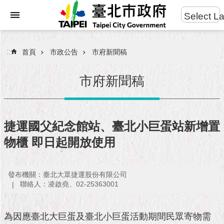
:::
Select L
進
跳到主要內容區塊
階
搜
:::
首頁
市政公告
市府新聞稿
尋
市府新聞稿
市
民
捷運國父紀念館站、臺北小巨蛋站新增置
服
物櫃 即日起開放使用
務
市
發布機關：臺北大眾捷運股份有限公司
府
聯絡人：凌啟堯、02-25363001
團
隊
為因應臺北大巨蛋及臺北小巨蛋活動期間民眾寄物需