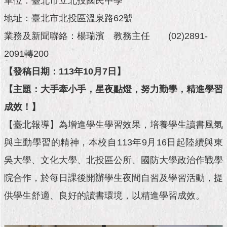
單位：臺北市立北投國民中學
市
政
地址：臺北市北投區溫泉路62號
公
告
業務及新聞聯絡：楊瑞濱 教務主任 (02)2891-
2091轉200
施
政
【發稿日期：113年10月7日】
願
【主題：大手牽小手，星夜點燈，努力勤學，精進學習
景
及
成效！】
成
果
【臺北報導】為增進學生學習效果，培養學生讀書風氣
與主動學習的精神，本校自113年9月16日起陸續與東
市
吳大學、文化大學、北投區公所、國防大學政治作戰學
政
資
院合作，於每日課後開辦學生夜間自習及學習活動，提
料
館
供學生舒適、良好的讀書環境，以精進學習成效。
發