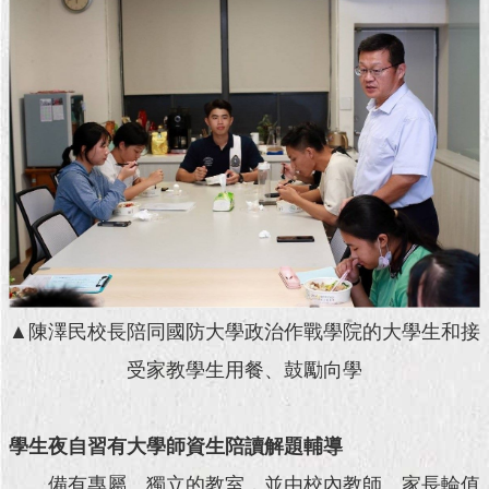
現
臺
北
活
動
主
題
館
與
民
互
動
▲陳澤民校長陪同國防大學政治作戰學院的大學生和接
受家教學生用餐、鼓勵向學
活
動
主
學生夜自習有大學師資生陪讀解題輔導
題
館
備有專屬、獨立的教室，並由校內教師、家長輪值