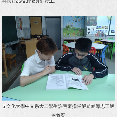
與良好品格的優質師資生。
澄
清
雙
語
詞
彙
台
北
通
陳
情
系
統
公
文化大學中文系大二學生許明豪擔任解題輔導志工解
▲
民
參
惑答疑