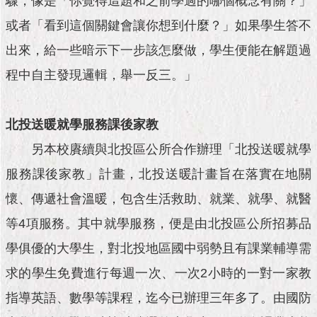
驟，像是「你覺得這題和之前學過的哪個概念有關？」
隱
私
或者「看到這個關鍵會讓你想到什麼？」如果學生答不
權
及
出來，給一些暗示下一步該怎麼做，學生便能在解題過
資
程中自主發現邏輯，舉一反三。」
訊
安
全
政
北投送暖就學服務課後家教
策
另本校賡續與北投區公所合作辦理「北投送暖就學
RSS
服務課後家教」計畫，北投送暖計畫旨在落實在地關
懷、傳遞社會溫暖，包含生活救助、就業、就學、就醫
聯
絡
等4項服務。其中就學服務，便是由北投區公所招募品
我
們
學俱優的大學生，對北投地區國中弱勢且有課業輔導需
（陳
求的學生免費進行每週一次、一次2小時的一對一家教
情
系
指導英語、數學等課程，迄今已辦理三年多了。由國防
統