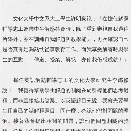
與
專
區
文化大學中文系大二學生許明豪說：「在擔任解題
臺
輔導志工為國中生解惑答疑時，除了重新審視自我過往
北
所學外，亦在訓練自我解題與教學能力，再次確認自己
旅
遊
是否真有足夠熱忱從事教育工作。而我享受解答時與學
網
生的互動，「傳道、授業、解惑」亦使我倍感成就！」
政
府
網
擔任英語解題輔導志工的文化大學研究生李懿修
站
資
說：「我覺得幫助學生解題的關鍵在於引導他們思考過
料
程，而非直接給出答案。以英語題目來說，我會先要學
開
放
生用自己的話解釋題目、問什麼，確認他們對問題的理
宣
告
解。接著我會提出相關的問題，讓他們回想相關的步