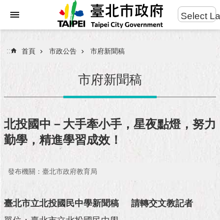
:::
Select L
進
跳到主要內容區塊
階
搜
:::
首頁
市政公告
市府新聞稿
尋
市府新聞稿
市
民
北投國中－大手牽小手，星夜點燈，努力
服
勤學，精進學習成效！
務
市
發布機關：臺北市政府教育局
府
團
隊
臺北市立北投國民中學新聞稿
請轉交文教記者