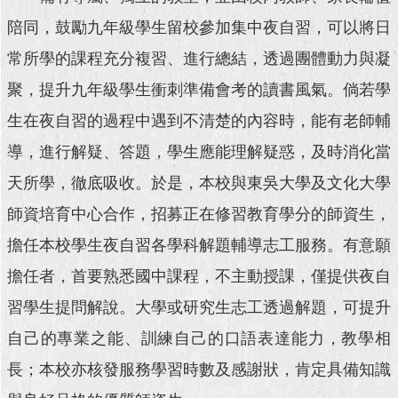
陪同，鼓勵九年級學生留校參加集中夜自習，可以將日
回
首
常所學的課程充分複習、進行總結，透過團體動力與凝
頁
聚，提升九年級學生衝刺準備會考的讀書風氣。倘若學
網
生在夜自習的過程中遇到不清楚的內容時，能有老師輔
站
導
導，進行解疑、答題，學生應能理解疑惑，及時消化當
覽
天所學，徹底吸收。於是，本校與東吳大學及文化大學
English
師資培育中心合作，招募正在修習教育學分的師資生，
擔任本校學生夜自習各學科解題輔導志工服務。有意願
常
見
擔任者，首要熟悉國中課程，不主動授課，僅提供夜自
問
答
習學生提問解說。大學或研究生志工透過解題，可提升
自己的專業之能、訓練自己的口語表達能力，教學相
即
時
長；本校亦核發服務學習時數及感謝狀，肯定具備知識
新
聞