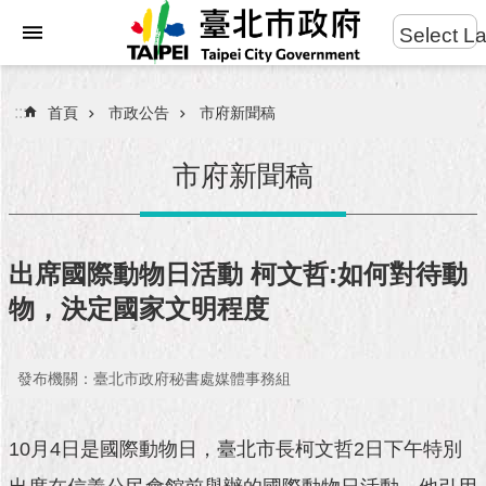
:::
Select L
進
跳到主要內容區塊
階
搜
:::
首頁
市政公告
市府新聞稿
尋
市府新聞稿
市
民
出席國際動物日活動 柯文哲:如何對待動
服
物，決定國家文明程度
務
市
發布機關：臺北市政府秘書處媒體事務組
府
團
隊
10月4日是國際動物日，臺北市長柯文哲2日下午特別