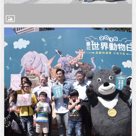
隱
私
權
及
資
訊
安
全
政
策
RSS
聯
絡
我
們
（陳
情
系
統