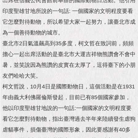
出席在信義公民會館前舉辦的國際動物日活動。他引用
市
政
印度聖雄甘地所說的一句話: 一個國家的文明程度要看
公
告
它怎麼對待動物，所以希望大家一起努力，讓臺北市成
為一個善待動物的城市。
施
政
臺北市2日氣溫飆高到35多度，柯文哲在致詞前，頻頻
願
擔心一起出席活動的是臺北市大運吉祥物熊讚會不會中
景
及
暑，並笑說因為熊讚的皮實在太厚了，逗得臺下的小朋
成
果
友們哈哈大笑。
柯文哲說，10月4日是國際動物日，這個活動是在1931
市
年由義大利佛羅倫斯發起，目前已有85個國家參加，
政
資
他以印度聖雄甘地說的一句話:一個國家的文明程度要
料
館
看它怎麼對待動物，指出臺灣過去半年來陸續發生虐狗
虐貓事件，損傷臺灣的國際形象，因此要感謝有40多
發