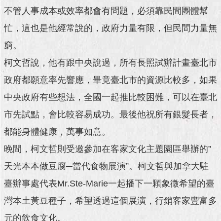
澄
不管人事成本或效率都會有問題，必須靠民間團體幫
清
忙，這也是他經常說的，政府力量有限，但民間力量無
雙
窮。
語
柯文哲說，他有跟中央說過，所有長照試辦計畫臺北市
詞
彙
政府都願意率先響應，畢竟臺北市的資源比較多，如果
台
中央政府有些想法，全國一起推比較困難，可以在臺北
北
市先試點，會比較容易成功。最後他祝所有銀髮長者，
通
都能身體健康，萬事如意。
陳
晚間，柯文哲則受邀參加在客家文化主題園區舉辦的”
情
系
天光本本做豆腐─當代食物展演”。柯文哲與加拿大駐
統
臺辦事處代表Mr.Ste-Marie一起播下一顆象徵希望的臺
公
灣本土黃豆種子，希望透過這個展演，行銷客家豐富多
民
參
元的飲食文化。