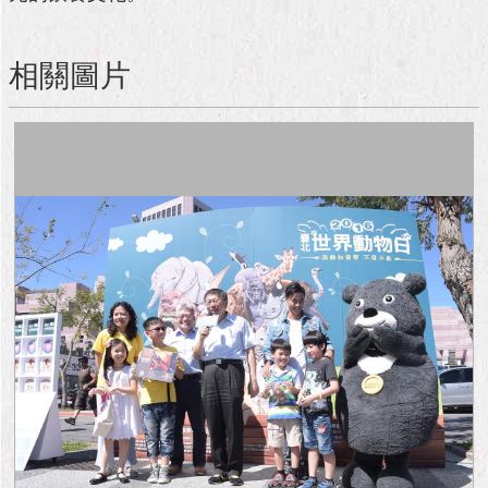
與
專
區
相關圖片
臺
北
旅
遊
網
政
府
網
站
資
料
開
放
宣
告