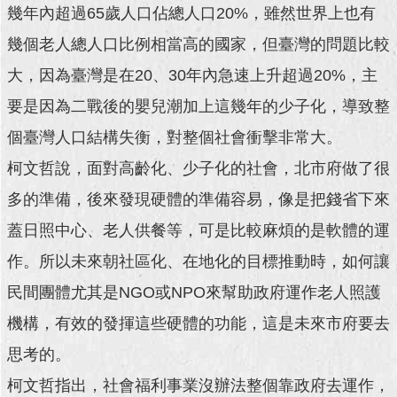
幾年內超過65歲人口佔總人口20%，雖然世界上也有
回
幾個老人總人口比例相當高的國家，但臺灣的問題比較
首
頁
大，因為臺灣是在20、30年內急速上升超過20%，主
要是因為二戰後的嬰兒潮加上這幾年的少子化，導致整
網
站
個臺灣人口結構失衡，對整個社會衝擊非常大。
導
柯文哲說，面對高齡化、少子化的社會，北市府做了很
覽
多的準備，後來發現硬體的準備容易，像是把錢省下來
English
蓋日照中心、老人供餐等，可是比較麻煩的是軟體的運
常
作。所以未來朝社區化、在地化的目標推動時，如何讓
見
問
民間團體尤其是NGO或NPO來幫助政府運作老人照護
答
機構，有效的發揮這些硬體的功能，這是未來市府要去
即
思考的。
時
新
柯文哲指出，社會福利事業沒辦法整個靠政府去運作，
聞