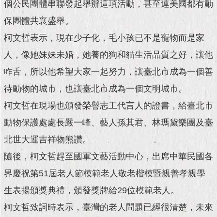
現
個公民團體串聯發起舉辦這項活動，甚至連美國都有動
臺
保團體共襄盛舉。
北
柯文哲表示，現在少子化，毛小孩已不是寵物而是家
活
人，像她妹妹未婚，她養的狗和貓生活品質之好，讓他
動
主
咋舌，所以他希望大家一起努力，讓臺北市成為一個善
題
待動物的城市，也讓臺北市成為一個文明城市。
館
柯文哲在現場也頒發榮譽志工代言人的證書，給臺北市
與
動物保護處處長嚴一峰、藝人孫其君、林瑪黛樂團及臺
民
互
北世大運吉祥物熊讚。
動
隨後，柯文哲趕至國軍文藝活動中心，出席中華民國各
活
界慶祝第51屆老人節模範老人敬老楷模暨親善孝親學
動
生表揚頒獎典禮，頒發獎牌給29位模範老人。
主
題
柯文哲致詞時表示，臺灣的老人問題已經很清楚，未來
館