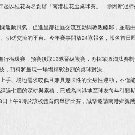
起以桂花為名創辦「南港桂花盃桌球賽」，除因新冠肺炎
運動風氣，促進里鄰社區交流互動與敦親睦鄰，並藉由
、切磋交流的平台。今年賽事開放24隊報名，報名首日
行循環賽，預賽後取12隊晉級複賽，再採單敗淘汰賽制
競技，預料將呈現一場場精彩激烈的桌球對決。
手、場地需求較低且兼具趣味性的全身性運動，不僅能
賽經過七屆的深耕與累積，已成為南港地區球友每年引頸
月13日上午9時於該校體育館舉辦比賽，誠摯邀請南港鄉親