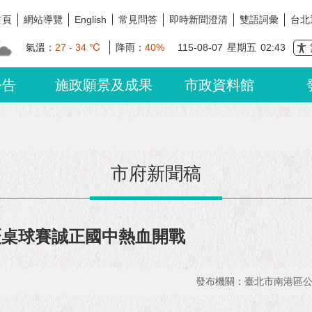
首頁
網站導覽
常見問答
即時新聞澄清
雙語詞彙
台北
English
氣溫：
27 - 34 ℃
降雨：
40%
115-08-07
星期五
02:43
公告
施政願景及成果
市政資料館
市府新聞稿
盃桌球賽誠正國中熱血開戰
發布機關：臺北市南港區