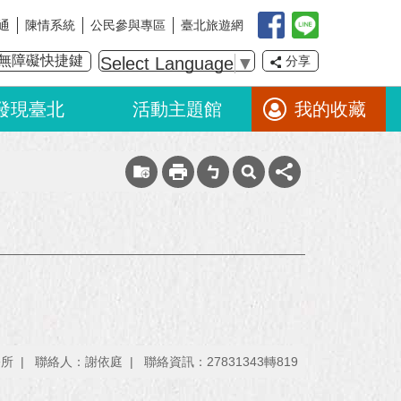
通
陳情系統
公民參與專區
臺北旅遊網
無障礙快捷鍵
Select Language
▼
分享
發現臺北
活動主題館
我的收藏
公所
聯絡人：謝依庭
聯絡資訊：27831343轉819