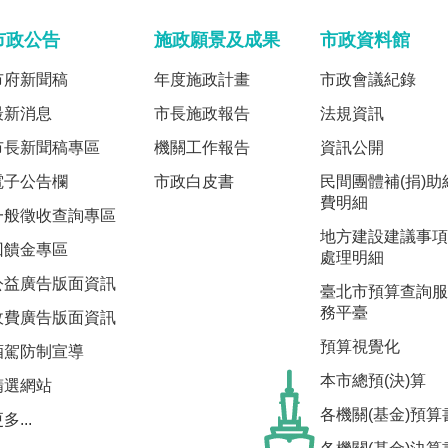
市政公告
施政願景及成果
市政資料館
市府新聞稿
年度施政計畫
市政會議紀錄
最新消息
市長施政報告
法規資訊
市長新聞稿專區
機關工作報告
資訊公開
電子公告欄
市政白皮書
民間團體補(捐)助
費明細
一般徵收查詢專區
地方建設建議事項
回饋金專區
處理明細
公益廣告版面資訊
臺北市預算查詢服
務平臺
收費廣告版面資訊
預算視覺化
酒駕防制宣導
本市總預(決)算
精選網站
各機關(基金)預算
多...