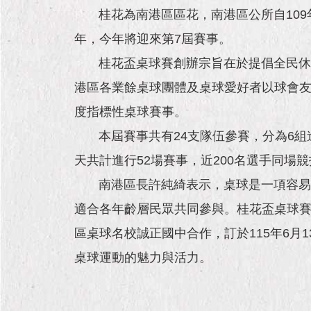
桂花為南港區區花，南港區公所自109年
年，今年將迎來第7屆賽事。
桂花盃桌球賽創辦宗旨在於提倡全民休閒
港區各業餘桌球團體及桌球愛好者以球會友
度指標性桌球賽事。
本屆賽事共有24支隊伍參賽，分為6組進
天共計進行52場賽事，近200名選手同場
南港區長許純綺表示，桌球是一項容易上
適合各年齡層民眾共同參與。桂花盃桌球
區桌球名校誠正國中合作，訂於115年6
桌球運動的魅力與活力。