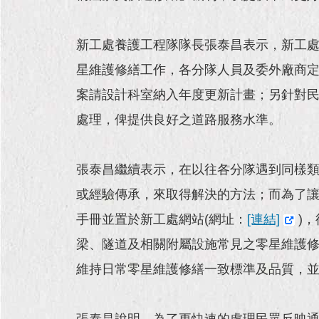
新工處養護工程隊隊長張泰昌表示，新工
星維護修繕工作，各分隊人員及委外廠商
案請設計科室納入年度更新計畫；另針對
處理，俾提供良好之道路服務水準。
張泰昌繼續表示，在以往各分隊遇到同樣
或經驗傳承，來取得解決的方法；而為了
手冊並置於新工處網站(網址：
[連結]
)
梁、隧道及相關附屬設施常見之零星維護
維持日常零星維護修繕一致標準及品質，
張泰昌說明，為了更快速的處理民眾反映通