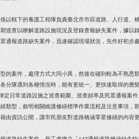
處係以轄下的養護工程隊負責臺北市市區道路、人行道、
定期巡查以瞭解道路設施現況及登錄查報缺失案件，據以
民眾通報道路缺失案件，迅速確認現場狀況，先作好初步
類型的案件，處理方式大同小異，然後在碰到較為不熟悉
讓各分隊遇到各種情況時，能有更統一、更快速取得的應
，律定日常道路設施之巡查範圍、巡查頻率及民眾通報案件
修繕類型，敘明相關維護修繕標準作業流程及注意事項，
並藉由資訊公開，讓市民朋友對道路橋涵零星修繕的內容
報道路缺失案件，新工處建立「147通報道路橋涵缺失快速