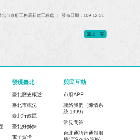
臺北市政府工務局新建工程處
發布日期：109-12-31
回上一頁
發現臺北
與民互動
臺北歷史概述
市府APP
臺北市概況
聯絡我們（陳情系
統 1999）
臺北行政區
常見問答
經
臺北好姊妹
台北通語音通報服
電子賀卡
務(原Skype服務)