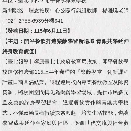
單位：臺北市私立開平餐飲職業學校
市
政
新聞聯絡：理念推廣中心公關行銷組教師 楊雅珽老師
公
告
（02）2755-6939分機341
【發稿日期：115年6月11日】
施
政
【主題：開平餐飲打造樂齡學習新場域 青銀共學延伸
願
終身教育價值】
景
及
【臺北報導】響應臺北市政府教育局政策，開平餐飲學
成
果
校進修推廣部115上半年辦理的「樂齡學堂」創新課程
計畫日前圓滿結業。課程運用校內專業餐飲教室及師資
市
資源，將校園空間轉化為樂齡學習場域，提供市民多元
政
資
且友善的終身學習機會。透過餐飲實作與青銀共學模
料
館
式，不僅鼓勵長者持續探索興趣、培養生活技能，也讓
學習成果延伸至家庭與社區，促進世代交流與社會參
發