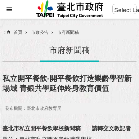
:::
Select L
進
跳到主要內容區塊
階
搜
:::
首頁
市政公告
市府新聞稿
尋
市府新聞稿
市
民
私立開平餐飲-開平餐飲打造樂齡學習新
服
場域 青銀共學延伸終身教育價值
務
市
發布機關：臺北市政府教育局
府
團
隊
臺北市私立開平餐飲學校新聞稿
請轉交文教記者