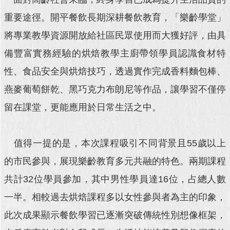
重要途徑。開平餐飲長期深耕餐飲教育，「樂齡學堂」
回
首
將專業教學資源開放給社區民眾使用而大獲好評，由具
頁
備豐富實務經驗的烘焙教學主廚帶領學員認識食材特
網
性、食品安全與烘焙技巧，透過實作完成香料麵包棒、
站
導
燕麥葡萄餅乾、黑巧克力布朗尼等作品，讓學習不僅停
覽
留在課堂，更能應用於日常生活之中。
English
常
值得一提的是，本次課程吸引不同背景且55歲以上
見
的市民參與，展現樂齡教育多元共融的特色。兩期課程
問
答
共計32位學員參加，其中男性學員達16位，占總人數
一半。相較過去烘焙課程多以女性參與者為主的印象，
即
時
此次成果顯示餐飲學習已逐漸突破傳統性別想像框架，
新
聞