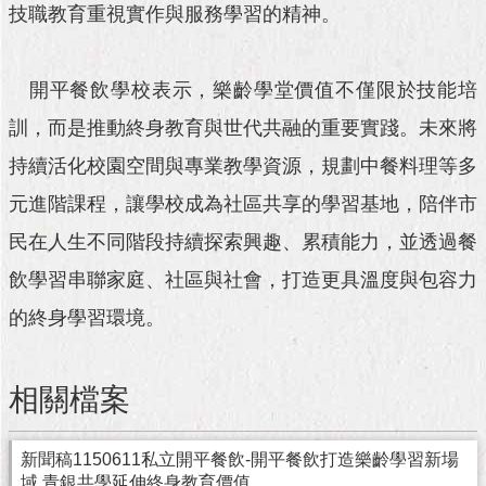
與
技職教育重視實作與服務學習的精神。
專
區
開平餐飲學校表示，樂齡學堂價值不僅限於技能培
臺
北
訓，而是推動終身教育與世代共融的重要實踐。未來將
旅
持續活化校園空間與專業教學資源，規劃中餐料理等多
遊
網
元進階課程，讓學校成為社區共享的學習基地，陪伴市
政
民在人生不同階段持續探索興趣、累積能力，並透過餐
府
飲學習串聯家庭、社區與社會，打造更具溫度與包容力
網
站
的終身學習環境。
資
料
開
相關檔案
放
宣
告
新聞稿1150611私立開平餐飲-開平餐飲打造樂齡學習新場
域 青銀共學延伸終身教育價值