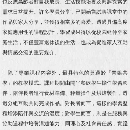
也反應高齡者對自我成長、生活技能培養及興趣探索的
澄
需求日益提升。許多學員分享，已開始嘗試將課堂中的
清
作品與家人分享，並獲得相當多的喜愛。透過具備高度
雙
語
家庭應用性的課程設計，學習成果得以從校園延伸至家
詞
庭生活，不僅豐富退休後的生活，也成為促進家人互動
彙
與情感交流的重要媒介。
台
北
通
除了專業課程內容外，最具特色的莫過於「青銀共
陳
學」的教學模式。課程期間由開平餐飲學生擔任學習夥
情
伴，陪伴長者進行食材準備、秤量操作及烘焙製作，透
系
統
過分組互動共同完成作品。對長者而言，這樣的學習歷
公
程增添陪伴與交流的溫度；對學生而言，則是在服務與
民
協助過程中培養溝通能力、同理心及社會責任感，實踐
參