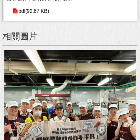
隱
私
pdf(92.67 KB)
權
及
資
相關圖片
訊
安
全
政
策
RSS
聯
絡
我
們
（陳
情
系
統