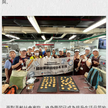
現
與。
臺
北
活
動
主
題
館
與
民
互
動
活
動
主
題
館
面對高齡社會來臨，終身學習已成為提升生活品質的