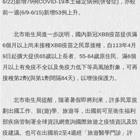
6/22)新增79例COVID-19本土確定病例(併發症)，亦較
現
臺
前一週(6/9-6/15)新增53例上升。
北
活
北市衛生局進一步說明，國內新冠XBB疫苗提供滿
動
主
6個月以上尚未接種XBB疫苗之民眾接種，自113年4月
題
9日起擴大提供65歲以上長者、55-64歲原住民、滿6個
館
月以上有免疫不全以及免疫力低下等高風險對象，可再
與
接種第2劑(與第1劑間隔84天)，以增強保護力。
民
互
動
北市衛生局提醒，隨著暑假即將到來，許多民眾規
活
劃出國工作、留(遊)學、旅遊等，出國前可至衛生福利
動
部疾病管制署全球資訊網查詢國際旅遊之疫情資訊及防
主
題
疫建議。也可在出國前2至4週經「旅遊醫學門診」評
館