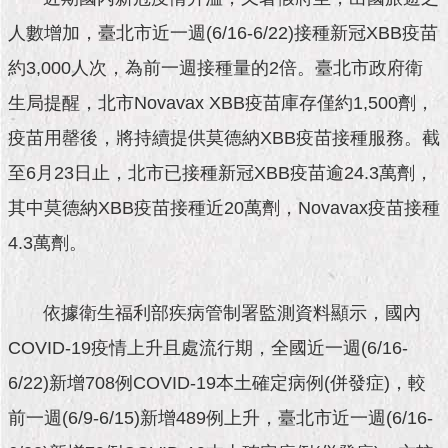
市
政
人數增加，臺北市近一週(6/16-6/22)接種新冠XBB疫苗
公
告
約3,000人次，為前一週接種量的2倍。臺北市政府衛
生局提醒，北市Novavax XBB疫苗庫存僅約1,500劑，
施
疫苗用罄後，將持續提供莫德納XBB疫苗接種服務。截
政
願
至6月23日止，北市已接種新冠XBB疫苗逾24.3萬劑，
景
及
其中莫德納XBB疫苗接種近20萬劑，Novavax疫苗接種
成
4.3萬劑。
果
市
依據衛生福利部疾病管制署監測資料顯示，國內
政
資
COVID-19疫情上升且處流行期，全國近一週(6/16-
料
館
6/22)新增708例COVID-19本土確定病例(併發症)，較
前一週(6/9-6/15)新增489例上升，臺北市近一週(6/16-
發