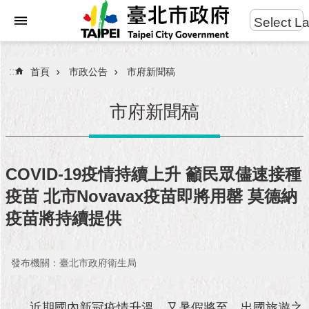
:::
Select L
進
跳到主要內容區塊
階
搜
:::
首頁
市政公告
市府新聞稿
尋
市府新聞稿
市
民
COVID-19疫情持續上升 籲民眾儘速接種
服
疫苗 北市Novavax疫苗即將用罄 莫德納
務
疫苗將持續提供
市
府
團
發布機關：臺北市政府衛生局
隊
近期國內新冠疫情升溫，又暑假將至，出國旅遊之