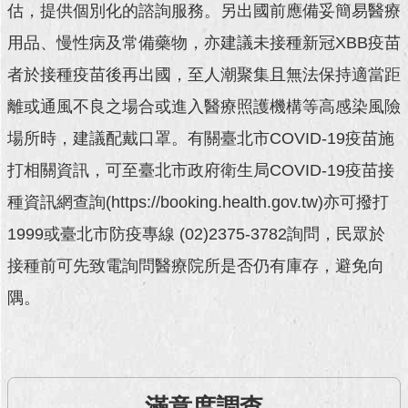
估，提供個別化的諮詢服務。另出國前應備妥簡易醫療
回
用品、慢性病及常備藥物，亦建議未接種新冠XBB疫苗
首
者於接種疫苗後再出國，至人潮聚集且無法保持適當距
頁
離或通風不良之場合或進入醫療照護機構等高感染風險
網
站
場所時，建議配戴口罩。有關臺北市COVID-19疫苗施
導
打相關資訊，可至臺北市政府衛生局COVID-19疫苗接
覽
種資訊網查詢(https://booking.health.gov.tw)亦可撥打
English
1999或臺北市防疫專線 (02)2375-3782詢問，民眾於
常
接種前可先致電詢問醫療院所是否仍有庫存，避免向
見
問
隅。
答
即
時
新
滿意度調查
聞