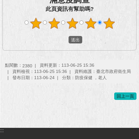
澄
此頁資訊有幫助嗎?
清
雙
語
詞
彙
台
點閱數：
資料更新：113-06-25 15:36
2380
北
資料檢視：113-06-25 15:36
資料維護：臺北市政府衛生局
通
發布日期：113-06-24
分類：防疫保健 ，老人
陳
情
回上一頁
系
統
公
民
:::
參