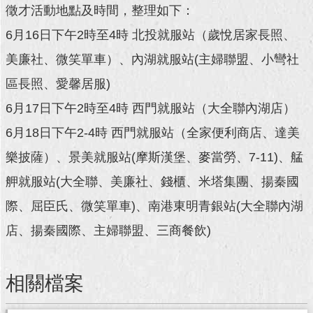
徵才活動地點及時間，整理如下：
回
6月16日下午2時至4時 北投就服站（歲悅居家長照、
首
頁
美廉社、微笑單車）、內湖就服站(主婦聯盟、小彎社
區長照、愛馨居服)
網
站
6月17日下午2時至4時 西門就服站（大全聯內湖店）
導
6月18日下午2-4時 西門就服站（全家便利商店、達美
覽
樂披薩）、景美就服站(摩斯漢堡、麥當勞、7-11)、艋
English
舺就服站(大全聯、美廉社、錢櫃、米塔集團、揚秦國
常
際、屈臣氏、微笑單車)、南港東明青銀站(大全聯內湖
見
問
店、揚秦國際、主婦聯盟、三商餐飲)
答
即
相關檔案
時
新
聞