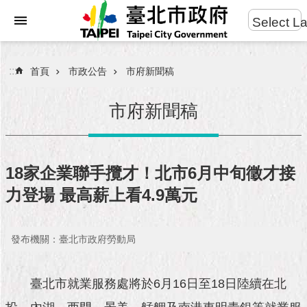
:::
Select L
進
跳到主要內容區塊
階
搜
:::
首頁
市政公告
市府新聞稿
尋
市府新聞稿
市
民
18家企業聯手攬才！北市6月中旬徵才接
服
力登場 最高薪上看4.9萬元
務
市
發布機關：臺北市政府勞動局
府
團
隊
臺北市就業服務處將於6月16日至18日陸續在北