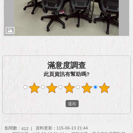
隱
私
權
及
資
訊
安
全
政
策
滿意度調查
RSS
此頁資訊有幫助嗎?
聯
絡
我
們
（陳
情
系
統
點閱數：
資料更新：115-06-13 21:44
412