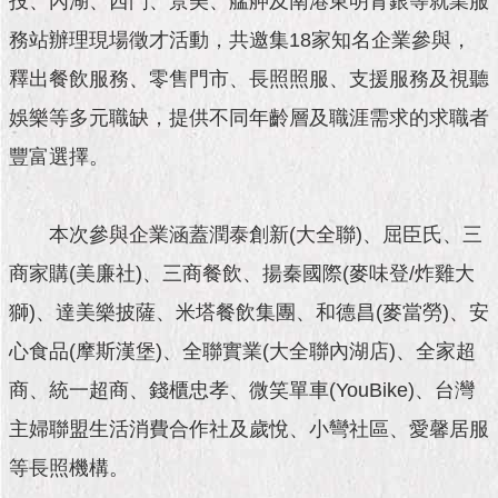
投、內湖、西門、景美、艋舺及南港東明青銀等就業服
市
政
務站辦理現場徵才活動，共邀集18家知名企業參與，
公
告
釋出餐飲服務、零售門市、長照照服、支援服務及視聽
娛樂等多元職缺，提供不同年齡層及職涯需求的求職者
施
政
豐富選擇。
願
景
及
本次參與企業涵蓋潤泰創新(大全聯)、屈臣氏、三
成
果
商家購(美廉社)、三商餐飲、揚秦國際(麥味登/炸雞大
獅)、達美樂披薩、米塔餐飲集團、和德昌(麥當勞)、安
市
心食品(摩斯漢堡)、全聯實業(大全聯內湖店)、全家超
政
資
商、統一超商、錢櫃忠孝、微笑單車(YouBike)、台灣
料
館
主婦聯盟生活消費合作社及歲悅、小彎社區、愛馨居服
等長照機構。
發