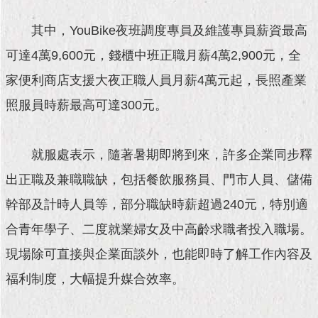
現
臺
其中，YouBike夜班調度專員及維護專員薪資最高
北
可達4萬9,600元，錢櫃中班正職月薪4萬2,900元，全
活
家便利商店支援大夜正職人員月薪4萬元起，長照產業
動
主
照服員時薪最高可達300元。
題
館
就服處表示，隨著暑期即將到來，許多企業同步釋
與
出正職及兼職職缺，包括餐飲服務員、門市人員、儲備
民
互
幹部及計時人員等，部分職缺時薪超過240元，特別適
動
合青年學子、二度就業婦女及中高齡求職者投入職場。
活
現場除可直接與企業面談外，也能即時了解工作內容及
動
福利制度，大幅提升媒合效率。
主
題
館