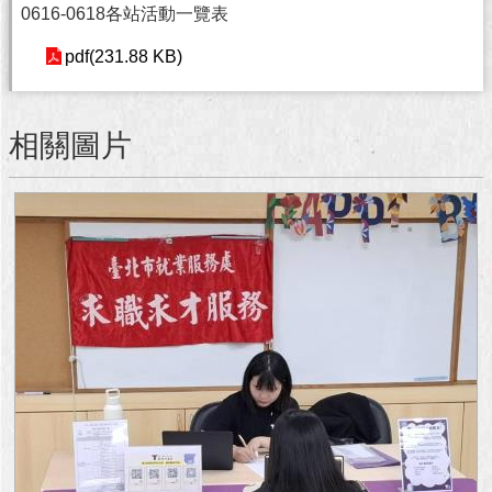
0616-0618各站活動一覽表
澄
清
pdf(231.88 KB)
雙
語
相關圖片
詞
彙
台
北
通
陳
情
系
統
公
民
參