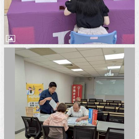
與
專
區
臺
北
旅
遊
網
政
府
網
站
資
料
開
放
宣
告