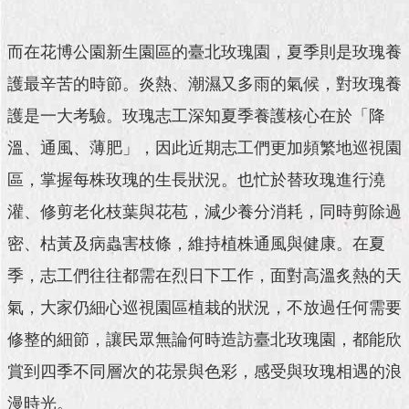
澄
清
而在花博公園新生園區的臺北玫瑰園，夏季則是玫瑰養
雙
護最辛苦的時節。炎熱、潮濕又多雨的氣候，對玫瑰養
語
護是一大考驗。玫瑰志工深知夏季養護核心在於「降
詞
彙
溫、通風、薄肥」，因此近期志工們更加頻繁地巡視園
台
區，掌握每株玫瑰的生長狀況。也忙於替玫瑰進行澆
北
灌、修剪老化枝葉與花苞，減少養分消耗，同時剪除過
通
密、枯黃及病蟲害枝條，維持植株通風與健康。在夏
陳
季，志工們往往都需在烈日下工作，面對高溫炙熱的天
情
系
氣，大家仍細心巡視園區植栽的狀況，不放過任何需要
統
修整的細節，讓民眾無論何時造訪臺北玫瑰園，都能欣
公
賞到四季不同層次的花景與色彩，感受與玫瑰相遇的浪
民
參
漫時光。