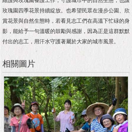
維護與玫瑰園養護工作，守護城市中的自然生態，也讓
隱
私
玫瑰園四季花景持續綻放。也希望民眾在漫步公園、欣
權
及
賞花景與自然生態時，若看見志工們在高溫下忙碌的身
資
影，能給予一句溫暖的鼓勵與感謝，因為正是這群默默
訊
安
付出的志工，用汗水守護著屬於大家的城市風景。
全
政
策
相關圖片
RSS
聯
絡
我
們
（陳
情
系
統