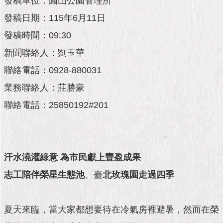
發稿單位：圓山公園管理所
市
政
發稿日期：115年6月11日
公
告
發稿時間：09:30
新聞聯絡人：劉玉華
施
政
聯絡電話：0928-880031
願
業務聯絡人：莊勝豪
景
及
聯絡電話：25850192#201
成
果
市
汗水澆灌綠意 為市民獻上豐盈成果
政
資
志工陪伴榮星生態池
、臺
北玫瑰園走過四季
料
館
夏天來臨，當大家都想要待在冷氣房裡避暑，然而在榮
發