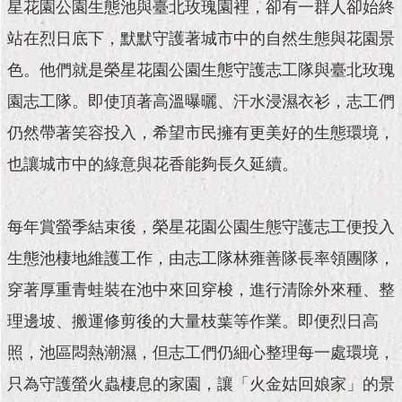
現
星花園公園生態池與臺北玫瑰園裡，卻有一群人卻始終
臺
站在烈日底下，默默守護著城市中的自然生態與花園景
北
色。他們就是榮星花園公園生態守護志工隊與臺北玫瑰
活
園志工隊。即使頂著高溫曝曬、汗水浸濕衣衫，志工們
動
主
仍然帶著笑容投入，希望市民擁有更美好的生態環境，
題
也讓城市中的綠意與花香能夠長久延續。
館
與
每年賞螢季結束後，榮星花園公園生態守護志工便投入
民
互
生態池棲地維護工作，由志工隊林雍善隊長率領團隊，
動
穿著厚重青蛙裝在池中來回穿梭，進行清除外來種、整
活
理邊坡、搬運修剪後的大量枝葉等作業。即便烈日高
動
照，池區悶熱潮濕，但志工們仍細心整理每一處環境，
主
題
只為守護螢火蟲棲息的家園，讓「火金姑回娘家」的景
館