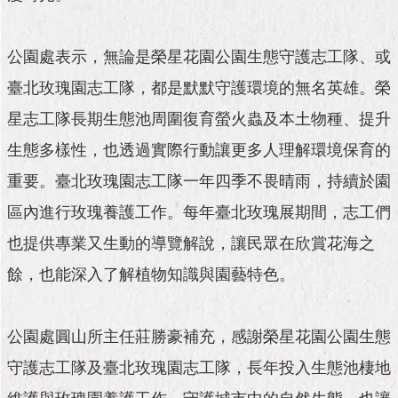
與
專
區
公園處表示，無論是榮星花園公園生態守護志工隊、或
臺
臺北玫瑰園志工隊，都是默默守護環境的無名英雄。榮
北
星志工隊長期生態池周圍復育螢火蟲及本土物種、提升
旅
遊
生態多樣性，也透過實際行動讓更多人理解環境保育的
網
重要。臺北玫瑰園志工隊一年四季不畏晴雨，持續於園
政
區內進行玫瑰養護工作。每年臺北玫瑰展期間，志工們
府
網
也提供專業又生動的導覽解說，讓民眾在欣賞花海之
站
資
餘，也能深入了解植物知識與園藝特色。
料
開
放
公園處圓山所主任莊勝豪補充，感謝榮星花園公園生態
宣
告
守護志工隊及臺北玫瑰園志工隊，長年投入生態池棲地