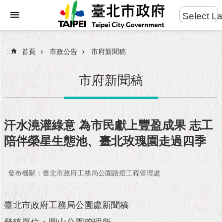
:::
Select L
進
跳到主要內容區塊
階
搜
:::
首頁
市政公告
市府新聞稿
尋
市府新聞稿
市
民
汗水澆灌綠意 為市民獻上豐盈成果 志工
服
陪伴榮星生態池、臺北玫瑰園走過四季
務
市
發布機關：臺北市政府工務局公園路燈工程管理處
府
團
隊
臺北市政府工務局公園處新聞稿