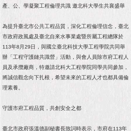
市
產、公、學凝聚工程倫理共識 邀北科大學生共襄盛舉
政
公
告
為提升臺北市公共工程品質，深化工程倫理信念，臺北
施
市政府政風處及臺北自來水事業處暨所屬工程總隊於
政
113年8月29日，與國立臺北科技大學工程學院共同舉
願
景
辦「工程守護鏈共識營」活動，與會人員除市府工程人
及
成
員及承攬廠商，特邀請北科大工程學院同學共同參加，
果
將誠信觀念向下扎根，希望未來的工程人才也都具備倫
市
理素養。
政
資
料
守護市府工程品質，共創安全之都
館
發
臺北市政府張溫德副秘書長致詞時表示，市府在113年