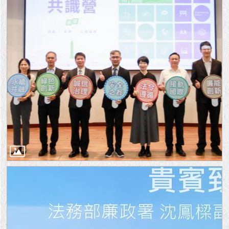
隱
私
權
及
資
訊
安
全
政
策
RSS
聯
絡
我
們
（陳
情
系
統