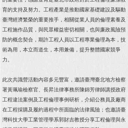
育的支持及努力。工程產業是推動國家基礎建設及驅動
回
首
臺灣經濟繁榮的重要推手，相關從業人員的倫理素養及
頁
工程施作品質，與民眾權益密切相關，也與廉政風險預
網
防的概念契合，期許工程人員以工程專業倫理為本，技
站
導
術為用，本立而道生，本用兼備，提升整體國家競爭
覽
力。
English
常
此次共識營活動內容多元豐富，邀請臺灣臺北地方檢察
見
署黃珮瑜檢察官、長昇法律事務所陳錦芳律師講授政府
問
答
工程違法案例及工程倫理事例研析，介紹公務員及廠商
在工程採購及履約過程中所面臨的法律風險；也邀請臺
即
時
灣科技大學工業管理學系郭財吉教授分享工程倫理與永
新
聞