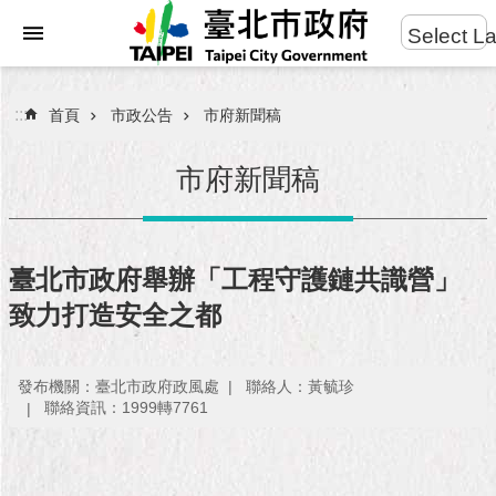
:::
Select L
進
跳到主要內容區塊
階
搜
:::
首頁
市政公告
市府新聞稿
尋
市府新聞稿
市
民
臺北市政府舉辦「工程守護鏈共識營」
服
致力打造安全之都
務
市
發布機關：臺北市政府政風處
聯絡人：黃毓珍
府
聯絡資訊：1999轉7761
團
隊