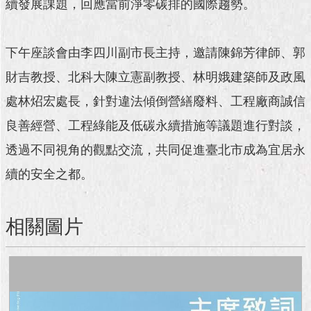
續發展課題，回應當前淨零碳排的國際趨勢。
澄
清
下午座談會由李四川副市長主持，邀請陳錦芳律師、郭
雙
語
財吉教授、北科大陳立憲副教授、林明娥建築師及政風
詞
處林炤宏處長，針對違法傾倒營繕廢料、工程廠商誠信
彙
良善經營、工程綠能及低碳永續措施等議題進行對談，
台
北
透過不同視角的觀點交流，共同促進臺北市成為宜居永
通
續的安全之都。
陳
情
相關圖片
系
統
公
民
參