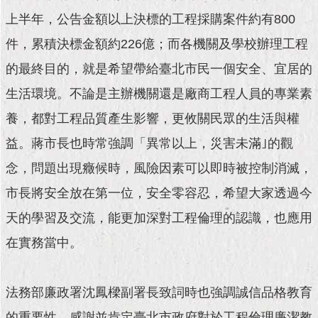
現
臺
上半年，公告金額以上決標的工程採購案件約有800
北
件，累積決標金額約226億；而各機關及學校辦理工程
的最終目的，就是希望帶給臺北市民一個安全、宜居的
活
動
生活環境。不論是主辦機關還是廠商工程人員的專業素
主
題
養，都對工程品質產生影響，更攸關民眾的生活與權
館
益。蔣市長也時常強調「異常以上，災害未滿｣的觀
與
念，問題出現癥候時，風險因素可以即時被控制消滅，
民
市長將安全放在第一位，安全零容忍，希望大家透過今
互
動
天的學習及交流，能更加深對工程倫理的認識，也應用
在實務當中。
活
動
主
法務部廉政署沈鳳樑副署長致詞時也強調誠信品格教育
題
館
的重要性，感謝並肯定臺北市政府對於工程倫理廉潔教