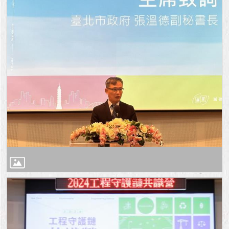
與
專
區
臺
北
旅
遊
網
政
府
網
站
資
料
開
放
宣
告