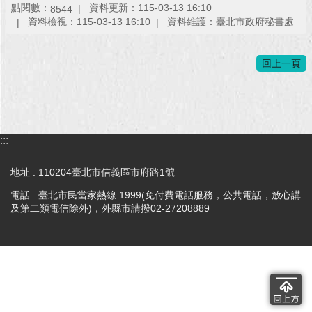
點閱數：
資料更新：115-03-13 16:10
8544
資料檢視：115-03-13 16:10
資料維護：臺北市政府秘書處
回
首
頁
回上一頁
網
站
導
覽
:::
English
地址 : 110204臺北市信義區市府路1號
常
電話 : 臺北市民當家熱線 1999(免付費電話服務，公共電話，放心講
見
及第二類電信除外)，外縣市請撥02-27208889
問
答
即
時
新
聞