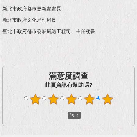
現
臺
新北市政府都市更新處處長
北
新北市政府文化局副局長
活
臺北市政府都市發展局總工程司、主任秘書
動
主
題
館
與
滿意度調查
民
此頁資訊有幫助嗎?
互
動
活
動
主
題
館