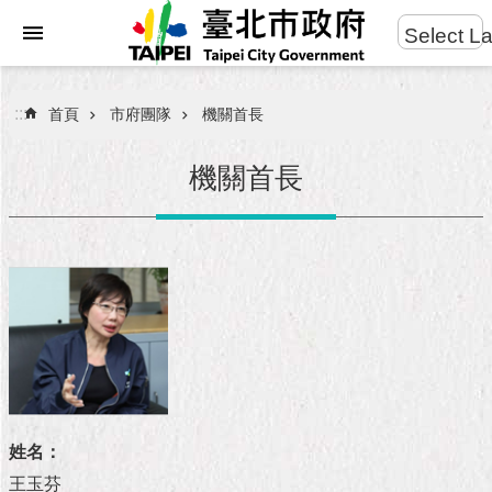
:::
Select L
進
跳到主要內容區塊
階
搜
:::
首頁
市府團隊
機關首長
尋
機關首長
市
民
服
務
市
府
團
隊
姓名：
王玉芬