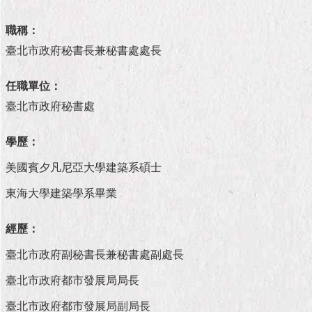
市
政
職稱：
公
告
臺北市政府秘書長兼秘書處處長
施
任職單位：
政
臺北市政府秘書處
願
景
及
學歷：
成
美國賓夕凡尼亞大學建築系碩士
果
東海大學建築學系畢業
市
政
經歷：
資
料
臺北市政府副秘書長兼秘書處副處長
館
臺北市政府都市發展局局長
發
臺北市政府都市發展局副局長