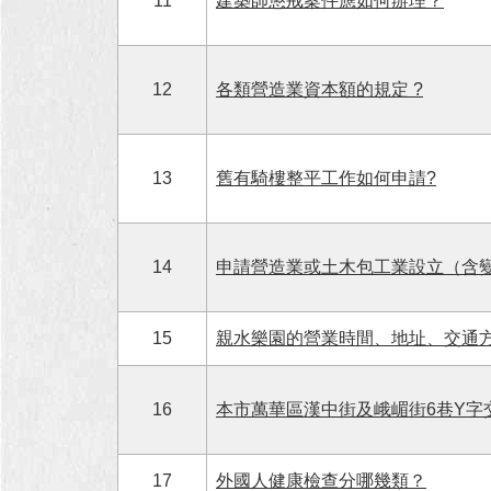
11
建築師懲戒案件應如何辦理？
12
各類營造業資本額的規定 ?
13
舊有騎樓整平工作如何申請?
14
申請營造業或土木包工業設立（含
15
親水樂園的營業時間、地址、交通
16
本市萬華區漢中街及峨嵋街6巷Y字交會
17
外國人健康檢查分哪幾類？