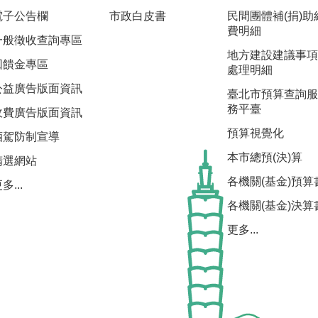
電子公告欄
市政白皮書
民間團體補(捐)助
費明細
一般徵收查詢專區
地方建設建議事項
回饋金專區
處理明細
公益廣告版面資訊
臺北市預算查詢服
務平臺
收費廣告版面資訊
預算視覺化
酒駕防制宣導
本市總預(決)算
精選網站
各機關(基金)預算
多...
各機關(基金)決算
更多...