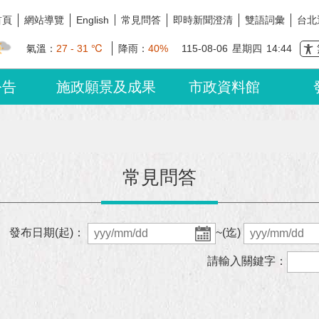
首頁
網站導覽
常見問答
即時新聞澄清
雙語詞彙
台北
English
氣溫：
27 - 31 ℃
降雨：
40%
115-08-06
星期四
14:44
公告
施政願景及成果
市政資料館
常見問答
發布日期(起)：
~(迄)
請輸入關鍵字：