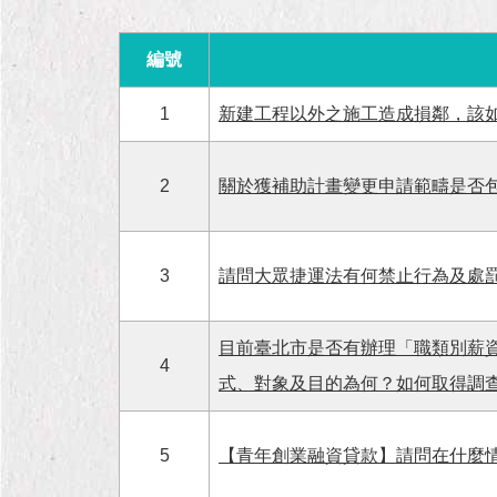
編號
1
新建工程以外之施工造成損鄰，該如
2
關於獲補助計畫變更申請範疇是否
3
請問大眾捷運法有何禁止行為及處罰
目前臺北市是否有辦理「職類別薪
4
式、對象及目的為何？如何取得調
5
【青年創業融資貸款】請問在什麼