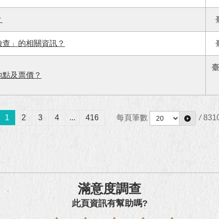
？
檢查」的相關資訊？
地點及票價？
1
2
3
4
...
416
每頁筆數
/
831
滿意度調查
此頁資訊有幫助嗎?