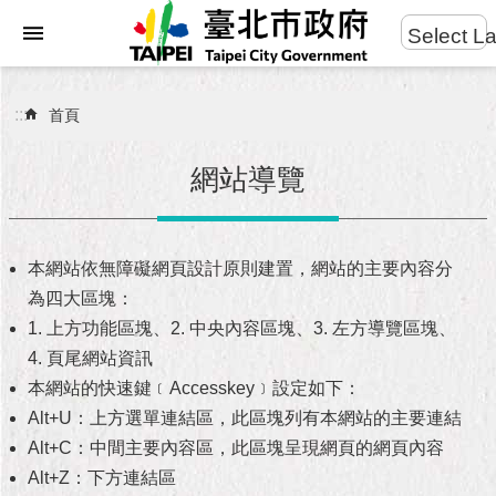
:::
Select L
進
跳到主要內容區塊
階
搜
:::
首頁
尋
網站導覽
市
民
本網站依無障礙網頁設計原則建置，網站的主要內容分
服
為四大區塊：
務
1. 上方功能區塊、2. 中央內容區塊、3. 左方導覽區塊、
4. 頁尾網站資訊
市
本網站的快速鍵﹝Accesskey﹞設定如下：
府
團
Alt+U：上方選單連結區，此區塊列有本網站的主要連結
隊
Alt+C：中間主要內容區，此區塊呈現網頁的網頁內容
Alt+Z：下方連結區