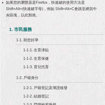
市
如果您的瀏覽器是Firefox，快速鍵的使用方法是
政
Shift+Alt+(快速鍵字母)，例如 Shift+Alt+C會跳至網頁中
公
央區塊，以此類推。
告
施
1. 市民服務
政
願
1-1. 助您好孕
景
及
1-1-1. 生育津貼
成
果
1-1-2. 生育保健
1-1-3. 育兒托育
市
政
1-2. 戶籍身分
資
料
1-2-1. 戶籍登記及簿證核發
館
1-2-2. 結婚登記
發
1-2-3. 門牌檢索換發