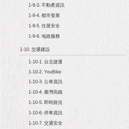
隱
1-9-3. 不動產資訊
私
權
1-9-4. 都市發展
及
資
1-9-5. 住屋安全
訊
1-9-6. 地政服務
安
全
1-10. 交通建設
政
策
1-10-1. 台北捷運
RSS
1-10-2. YouBike
聯
1-10-3. 公車資訊
絡
1-10-4. 臺灣高鐵
我
們
1-10-5. 即時路況
（陳
情
1-10-6. 停車資訊
系
1-10-7. 交通安全
統