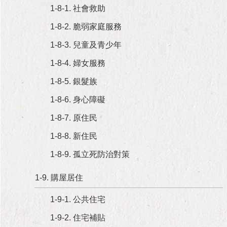
與
1-8-1. 社會救助
專
區
1-8-2. 脆弱家庭服務
1-8-3. 兒童及青少年
臺
北
1-8-4. 婦女服務
旅
遊
1-8-5. 銀髮族
網
1-8-6. 身心障礙
政
1-8-7. 原住民
府
網
1-8-8. 新住民
站
資
1-8-9. 孤立死防治對策
料
開
1-9. 購屋居住
放
宣
1-9-1. 公共住宅
告
1-9-2. 住宅補貼