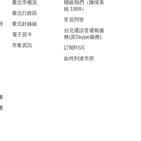
臺北市概況
聯絡我們（陳情系
統 1999）
臺北行政區
常見問答
經
臺北好姊妹
台北通語音通報服
電子賀卡
務(原Skype服務)
市集資訊
訂閱RSS
如何到達市府
書
書