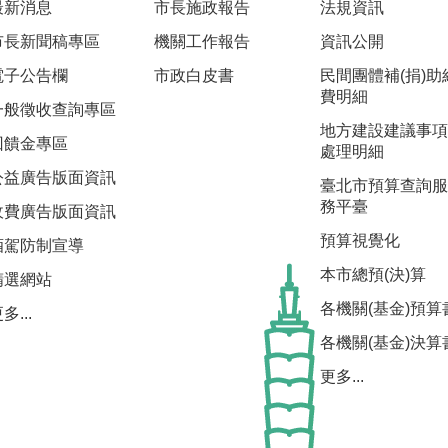
最新消息
市長施政報告
法規資訊
市長新聞稿專區
機關工作報告
資訊公開
電子公告欄
市政白皮書
民間團體補(捐)助
費明細
一般徵收查詢專區
地方建設建議事項
回饋金專區
處理明細
公益廣告版面資訊
臺北市預算查詢服
務平臺
收費廣告版面資訊
預算視覺化
酒駕防制宣導
本市總預(決)算
精選網站
各機關(基金)預算
多...
各機關(基金)決算
更多...