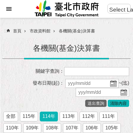
:::
Select L
進
跳到主要內容區塊
階
搜
:::
首頁
市政資料館
各機關(基金)決算書
尋
各機關(基金)決算書
市
關鍵字查詢：
民
服
發布日期(起)：
~(迄)
務
市
府
團
全部
115年
114年
113年
112年
111年
隊
110年
109年
108年
107年
106年
105年