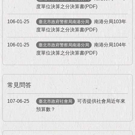
現
度單位決算之分決算書(PDF)
臺
北
106-01-25
南港分局103年
臺北市政府警察局南港分局
活
度單位決算之分決算書(PDF)
動
主
106-01-25
南港分局104年
臺北市政府警察局南港分局
題
度單位決算之分決算書(PDF)
館
與
民
互
常見問答
動
107-06-25
可否提供社會局近年來
臺北市政府社會局
活
預算數？
動
主
題
館