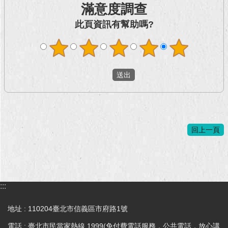
滿意度調查
回
此頁資訊有幫助嗎?
首
頁
網
站
導
覽
English
回上一頁
常
見
問
答
:::
即
時
地址 : 110204臺北市信義區市府路1號
新
電話 : 臺北市民當家熱線 1999(免付費電話服務，公共電話，放心講
聞