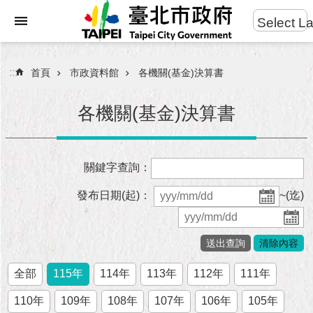
:::
Select L
進
跳到主要內容區塊
階
搜
:::
首頁
市政資料館
各機關(基金)決算書
尋
各機關(基金)決算書
市
關鍵字查詢：
民
服
發布日期(起)：
~(迄)
務
市
府
團
全部
115年
114年
113年
112年
111年
隊
110年
109年
108年
107年
106年
105年