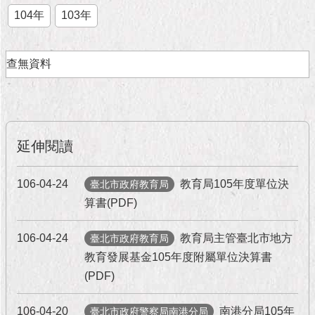
市
104年
103年
政
公
告
查無資料
施
政
願
景
及
延伸閱讀
成
果
106-04-24
教育局105年度單位決
臺北市政府教育局
算書(PDF)
市
政
資
106-04-24
教育局主管臺北市地方
臺北市政府教育局
料
教育發展基金105年度附屬單位決算書
館
(PDF)
發
106-04-20
南港分局105年
臺北市政府警察局南港分局