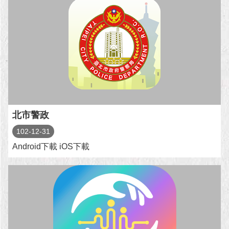
市
政
公
告
施
政
願
景
及
成
北市警政
果
102-12-31
Android下載 iOS下載
市
政
資
料
館
發