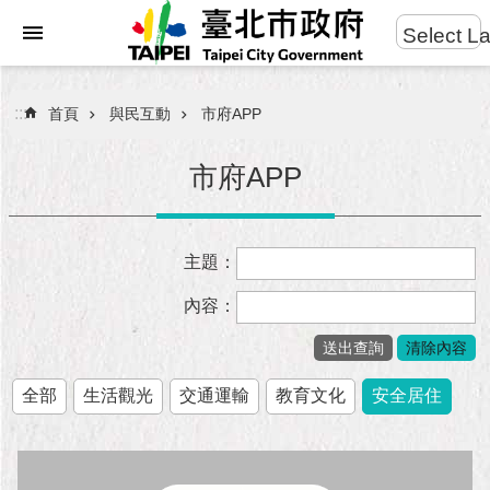
:::
Select L
進
跳到主要內容區塊
階
搜
:::
首頁
與民互動
市府APP
尋
市府APP
市
主題：
民
服
內容：
務
市
府
全部
生活觀光
交通運輸
教育文化
安全居住
團
隊