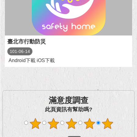
現
臺
北
活
動
臺北市行動防災
主
題
101-06-14
館
Android下載 iOS下載
與
民
互
動
滿意度調查
活
此頁資訊有幫助嗎?
動
主
題
館