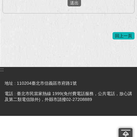
回
首
頁
回上一頁
網
站
導
覽
:::
English
地址 : 110204臺北市信義區市府路1號
常
見
電話 : 臺北市民當家熱線 1999(免付費電話服務，公共電話，放心講
問
及第二類電信除外)，外縣市請撥02-27208889
答
即
時
新
聞