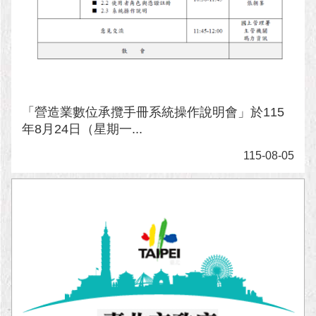
隱
私
權
及
資
訊
安
全
「營造業數位承攬手冊系統操作說明會」於115
政
年8月24日（星期一...
策
115-08-05
RSS
聯
絡
我
們
（陳
情
系
統