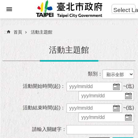
:::
Select L
進
跳到主要內容區塊
階
搜
:::
首頁
活動主題館
尋
活動主題館
市
類別：
民
服
活動開始時間(起)：
~(迄)
務
市
活動結束時間(起)：
~(迄)
府
團
隊
請輸入關鍵字：