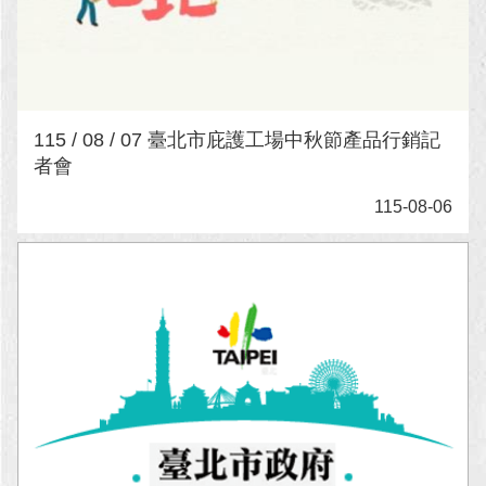
回
首
頁
網
115 / 08 / 07 臺北市庇護工場中秋節產品行銷記
站
者會
導
覽
115-08-06
English
常
見
問
答
即
時
新
聞