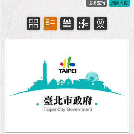
市
政
公
告
施
政
願
景
及
成
果
市
政
資
料
館
發