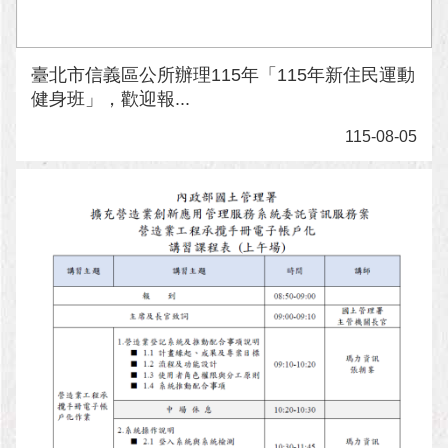
與
專
區
臺北市信義區公所辦理115年「115年新住民運動
臺
健身班」，歡迎報...
北
旅
115-08-05
遊
網
政
府
網
站
資
料
開
放
宣
告