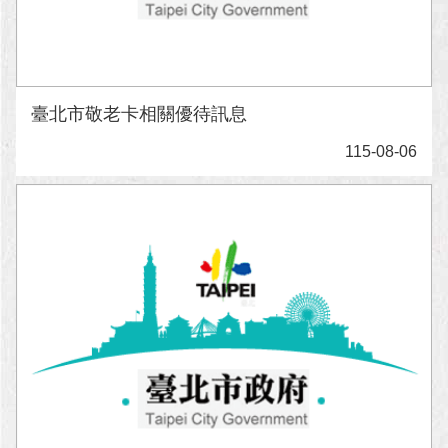
澄
清
雙
語
臺北市敬老卡相關優待訊息
詞
彙
115-08-06
台
北
通
陳
情
系
統
公
民
參