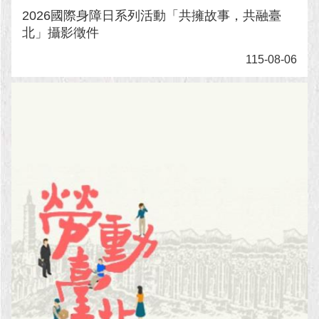
現
2026國際身障日系列活動「共擁故事，共融臺
臺
北」攝影徵件
北
115-08-06
活
動
主
題
館
與
民
互
動
活
動
主
題
館