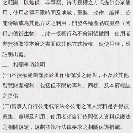
市
之範圍，以無償、非專屬、得再授權之方式提供公眾使
政
用，使用者得不限時間及地域，重製、改作、編輯、公
公
告
開傳輸或為其他方式之利用，開發各種產品或服務（簡
稱加值衍生物），此一授權行為不會嗣後撤回，使用者
施
政
亦無須取得本府之書面或其他方式授權。然使用時，應
願
景
註明出處。
及
二、相關事項說明
成
果
(一)本授權範圍僅及於著作權保護之範圍，不及於其他
智慧財產權利，包括但不限於專利、商標、及本府標誌
市
政
之提供。
資
(二)當事人自行公開或依法令公開之個人資料是否得被
料
館
蒐集、處理及利用，使用者須自行依照個人資料保護法
之相關規定，規劃並執行法律要求之相關保護措施。
發