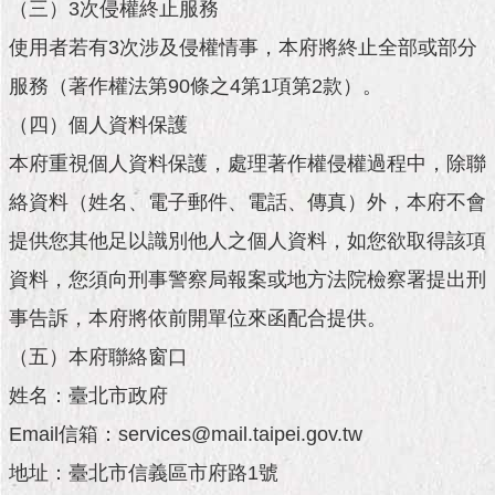
隱
（三）3次侵權終止服務
私
使用者若有3次涉及侵權情事，本府將終止全部或部分
權
及
服務（著作權法第90條之4第1項第2款）。
資
訊
（四）個人資料保護
安
本府重視個人資料保護，處理著作權侵權過程中，除聯
全
政
絡資料（姓名、電子郵件、電話、傳真）外，本府不會
策
提供您其他足以識別他人之個人資料，如您欲取得該項
RSS
資料，您須向刑事警察局報案或地方法院檢察署提出刑
聯
事告訴，本府將依前開單位來函配合提供。
絡
（五）本府聯絡窗口
我
們
姓名：臺北市政府
（陳
情
Email信箱：services@mail.taipei.gov.tw
系
地址：臺北市信義區市府路1號
統