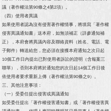
澄
議（著作權法第90條之4第2項）。
清
（四）使用者異議
雙
如果使用者認為沒有侵害著作權情事，將填寫「著作權
語
詞
侵害異議通知書」送本府，如無須補正（詳參通知補
彙
正），本府會將異議內容及聯絡資料（姓名、電話、電
台
子郵件）轉送給您，您必須在接獲本府通知之次日起
北
通
10個工作日內提出已對使用者訴訟的證明（含報案三
聯單），否則本府將於通知您的次日起14個工作日後
陳
情
依使用者要求重新上傳（著作權法第90條之9）。
系
三、其他注意事項：
統
（一）受委任提出侵害或異議通知
公
民
如受委任提出「著作權侵害通知書」或「著作權侵害異
參