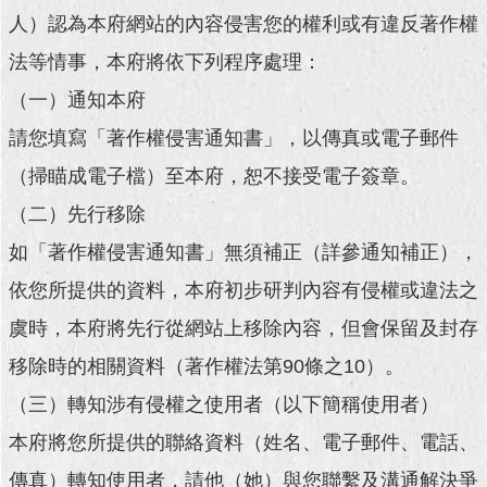
人）認為本府網站的內容侵害您的權利或有違反著作權
回
法等情事，本府將依下列程序處理：
首
頁
（一）通知本府
請您填寫「著作權侵害通知書」，以傳真或電子郵件
網
站
（掃瞄成電子檔）至本府，恕不接受電子簽章。
導
覽
（二）先行移除
如「著作權侵害通知書」無須補正（詳參通知補正），
English
依您所提供的資料，本府初步研判內容有侵權或違法之
常
見
虞時，本府將先行從網站上移除內容，但會保留及封存
問
移除時的相關資料（著作權法第90條之10）。
答
（三）轉知涉有侵權之使用者（以下簡稱使用者）
即
時
本府將您所提供的聯絡資料（姓名、電子郵件、電話、
新
傳真）轉知使用者，請他（她）與您聯繫及溝通解決爭
聞