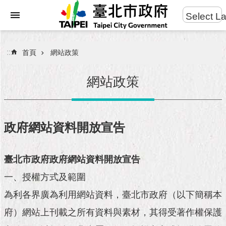
:::
Select L
進
跳到主要內容區塊
階
搜
:::
首頁
網站政策
尋
網站政策
市
民
政府網站資料開放宣告
服
務
臺北市政府政府網站資料開放宣告
市
一、授權方式及範圍
府
團
為利各界廣為利用網站資料，臺北市政府（以下簡稱本
隊
府）網站上刊載之所有資料與素材，其得受著作權保護