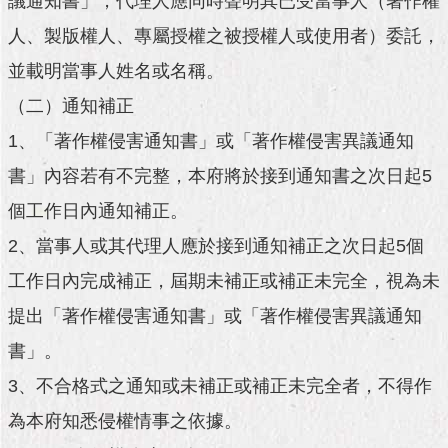
議通知書」，代理人應同時聲明其已受當事人（著作權
與
專
人、製版權人、專屬授權之被授權人或使用者）委託，
區
並載明當事人姓名或名稱。
臺
（二）通知補正
北
旅
1、「著作權侵害通知書」或「著作權侵害異議通知
遊
書」內容若有不完整，本府將於接到通知書之次日起5
網
個工作日內通知補正。
政
府
2、當事人或其代理人應於接到通知補正之次日起5個
網
工作日內完成補正，屆期未補正或補正未完全，視為未
站
資
提出「著作權侵害通知書」或「著作權侵害異議通知
料
開
書」。
放
3、不合格式之通知或未補正或補正未完全者，不得作
宣
告
為本府知悉侵權情事之依據。