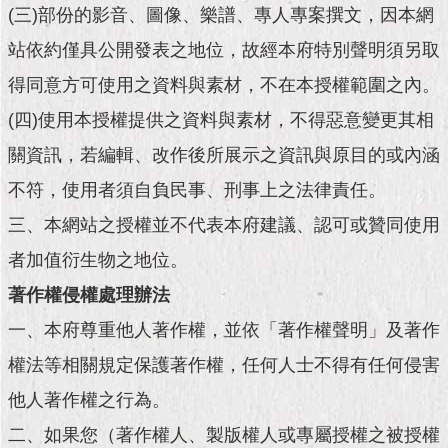
現
(三)部份的影音、圖像、樂譜、專人專案撰文，因本網
臺
北
站依約僅具公開發表之地位，故經本府特別聲明須另取
得同意方可使用之資料與素材，不在本授權範圍之內。
活
(四)使用本授權提供之資料與素材，不得惡意變更其相
動
主
關資訊，若編輯、改作後所展示之資訊與原目的或內涵
題
館
不符，使用者須自負民事、刑事上之法律責任。
三、本網站之授權並不代表本府建議、認可或贊同使用
與
民
者加值衍生物之地位。
互
著作權侵權處理辦法
動
一、本府尊重他人著作權，並依「著作權聲明」及著作
活
權法等相關規定保護著作權，任何人士不得有任何侵害
動
主
他人著作權之行為。
題
二、如果您（著作權人、製版權人或專屬授權之被授權
館