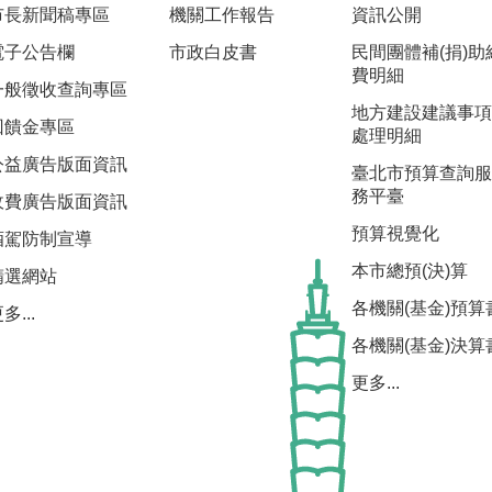
市長新聞稿專區
機關工作報告
資訊公開
電子公告欄
市政白皮書
民間團體補(捐)助
費明細
一般徵收查詢專區
地方建設建議事項
回饋金專區
處理明細
公益廣告版面資訊
臺北市預算查詢服
務平臺
收費廣告版面資訊
預算視覺化
酒駕防制宣導
本市總預(決)算
精選網站
各機關(基金)預算
多...
各機關(基金)決算
更多...