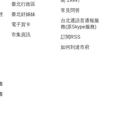
統 1999）
臺北行政區
常見問答
經
臺北好姊妹
台北通語音通報服
電子賀卡
務(原Skype服務)
市集資訊
訂閱RSS
如何到達市府
書
書