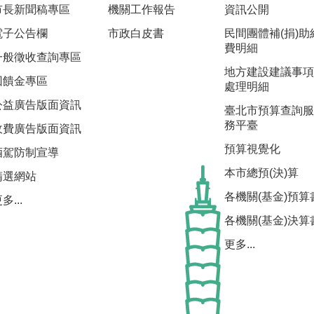
市長新聞稿專區
機關工作報告
資訊公開
電子公告欄
市政白皮書
民間團體補(捐)助
費明細
一般徵收查詢專區
地方建設建議事項
回饋金專區
處理明細
公益廣告版面資訊
臺北市預算查詢服
務平臺
收費廣告版面資訊
預算視覺化
酒駕防制宣導
本市總預(決)算
精選網站
各機關(基金)預算
多...
各機關(基金)決算
更多...