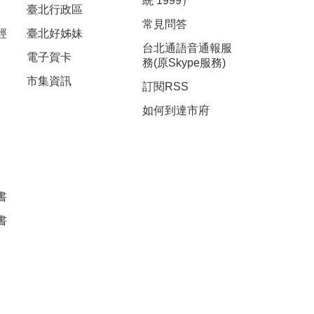
統 1999）
臺北行政區
常見問答
經
臺北好姊妹
台北通語音通報服
電子賀卡
務(原Skype服務)
市集資訊
訂閱RSS
如何到達市府
書
書