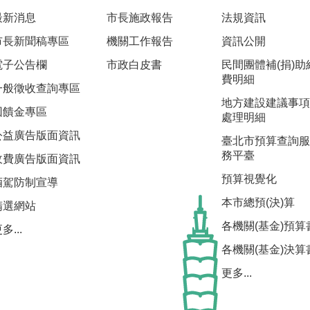
最新消息
市長施政報告
法規資訊
市長新聞稿專區
機關工作報告
資訊公開
電子公告欄
市政白皮書
民間團體補(捐)助
費明細
一般徵收查詢專區
地方建設建議事項
回饋金專區
處理明細
公益廣告版面資訊
臺北市預算查詢服
務平臺
收費廣告版面資訊
預算視覺化
酒駕防制宣導
本市總預(決)算
精選網站
各機關(基金)預算
多...
各機關(基金)決算
更多...