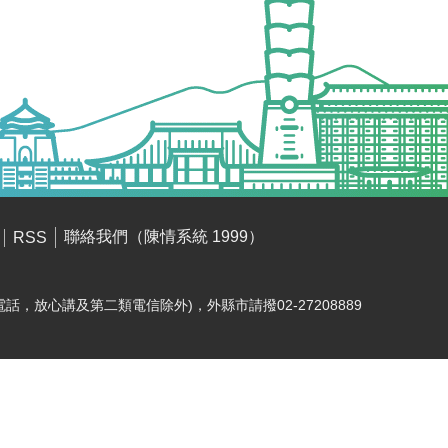
聯絡我們（陳情系統 1999）
RSS
電話，放心講及第二類電信除外)，外縣市請撥02-27208889