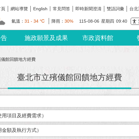
首頁
網站導覽
常見問答
即時新聞澄清
雙語詞彙
台北
English
氣溫：
31 - 34 ℃
降雨：
30%
115-08-06
星期四
09:40
公告
施政願景及成果
市政資料館
殯儀館回饋地方經費
臺北市立殯儀館回饋地方經費
使用項目及經費需求）
用金額及執行方式）