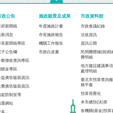
市政公告
施政願景及成果
市政資料館
市府新聞稿
年度施政計畫
市政會議紀錄
最新消息
市長施政報告
法規資訊
市長新聞稿專區
機關工作報告
資訊公開
電子公告欄
市政白皮書
民間團體補(捐)助
費明細
一般徵收查詢專區
地方建設建議事項
回饋金專區
處理明細
公益廣告版面資訊
臺北市預算查詢服
務平臺
收費廣告版面資訊
預算視覺化
酒駕防制宣導
本市總預(決)算
精選網站
各機關(基金)預算
多...