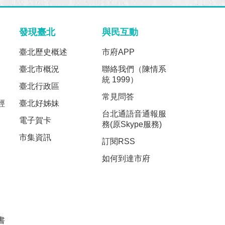
發現臺北
與民互動
臺北歷史概述
市府APP
臺北市概況
聯絡我們（陳情系
統 1999）
臺北行政區
常見問答
經
臺北好姊妹
台北通語音通報服
電子賀卡
務(原Skype服務)
市集資訊
訂閱RSS
如何到達市府
書