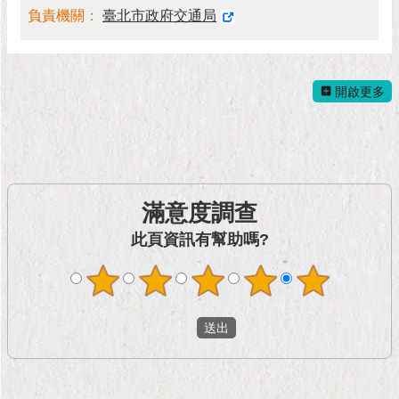
現
負責機關：
臺北市政府交通局
臺
北
活
開啟更多
動
主
題
館
滿意度調查
與
民
此頁資訊有幫助嗎?
互
動
活
動
主
題
館