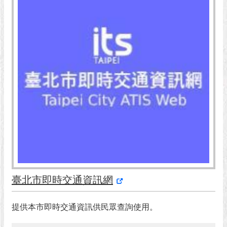
市
政
公
告
施
政
願
景
及
成
果
市
政
資
臺北市即時交通資訊網
料
館
提供本市即時交通資訊供民眾查詢使用。
發