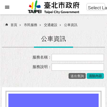
:::
Select L
進
跳到主要內容區塊
階
搜
:::
首頁
市民服務
交通建設
公車資訊
尋
公車資訊
市
服務名稱：
民
服
服務說明：
務
市
府
團
隊