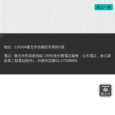
回上一頁
回
首
頁
網
:::
站
導
地址 : 110204臺北市信義區市府路1號
覽
電話 : 臺北市民當家熱線 1999(免付費電話服務，公共電話，放心講
English
及第二類電信除外)，外縣市請撥02-27208889
常
見
問
答
即
時
新
聞