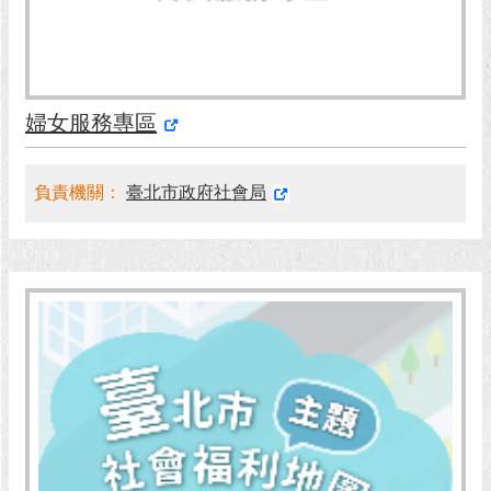
回
首
頁
婦女服務專區
網
站
導
負責機關：
臺北市政府社會局
覽
English
常
見
問
答
即
時
新
聞