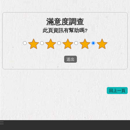
與
專
區
滿意度調查
臺
此頁資訊有幫助嗎?
北
旅
遊
網
政
府
網
站
資
回上一頁
料
開
放
宣
告
:::