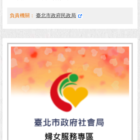
現
臺
北
負責機關：
臺北市政府民政局
活
動
主
題
館
與
民
互
動
活
動
主
題
館