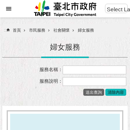
:::
Select L
進
跳到主要內容區塊
階
搜
:::
首頁
市民服務
社會關懷
婦女服務
尋
婦女服務
市
服務名稱：
民
服
服務說明：
務
市
府
團
隊