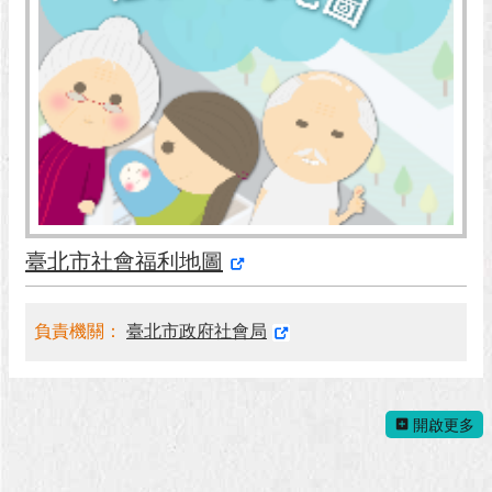
澄
清
雙
語
詞
彙
台
北
通
臺北市社會福利地圖
陳
情
負責機關：
臺北市政府社會局
系
統
開啟更多
公
民
參