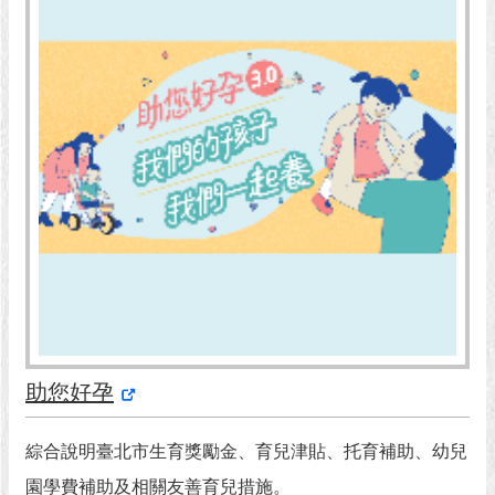
市
政
公
告
施
政
願
景
及
成
果
市
政
資
助您好孕
料
館
綜合說明臺北市生育獎勵金、育兒津貼、托育補助、幼兒
發
園學費補助及相關友善育兒措施。