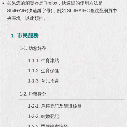
市
如果您的瀏覽器是Firefox，快速鍵的使用方法是
政
Shift+Alt+(快速鍵字母)，例如 Shift+Alt+C會跳至網頁中
公
央區塊，以此類推。
告
施
1. 市民服務
政
願
1-1. 助您好孕
景
及
1-1-1. 生育津貼
成
果
1-1-2. 生育保健
1-1-3. 育兒托育
市
政
1-2. 戶籍身分
資
料
1-2-1. 戶籍登記及簿證核發
館
1-2-2. 結婚登記
發
1-2-3. 門牌檢索換發