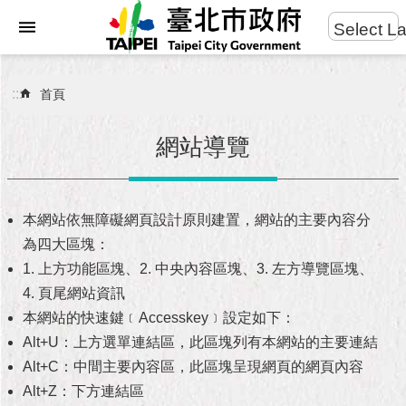
:::
Select L
進
跳到主要內容區塊
階
搜
:::
首頁
尋
網站導覽
市
民
本網站依無障礙網頁設計原則建置，網站的主要內容分
服
為四大區塊：
務
1. 上方功能區塊、2. 中央內容區塊、3. 左方導覽區塊、
4. 頁尾網站資訊
市
本網站的快速鍵﹝Accesskey﹞設定如下：
府
團
Alt+U：上方選單連結區，此區塊列有本網站的主要連結
隊
Alt+C：中間主要內容區，此區塊呈現網頁的網頁內容
Alt+Z：下方連結區