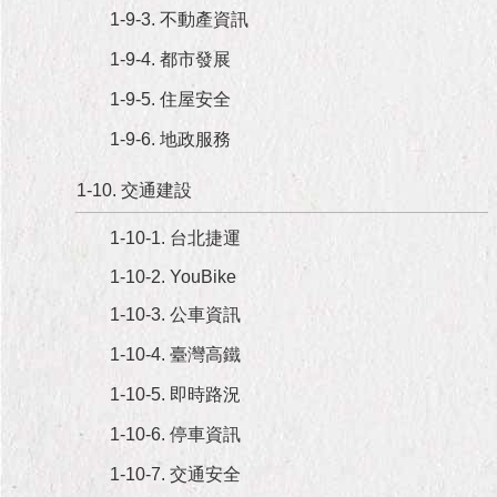
隱
1-9-3. 不動產資訊
私
權
1-9-4. 都市發展
及
資
1-9-5. 住屋安全
訊
1-9-6. 地政服務
安
全
1-10. 交通建設
政
策
1-10-1. 台北捷運
RSS
1-10-2. YouBike
聯
1-10-3. 公車資訊
絡
1-10-4. 臺灣高鐵
我
們
1-10-5. 即時路況
（陳
情
1-10-6. 停車資訊
系
1-10-7. 交通安全
統