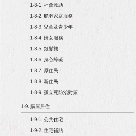
與
1-8-1. 社會救助
專
區
1-8-2. 脆弱家庭服務
1-8-3. 兒童及青少年
臺
北
1-8-4. 婦女服務
旅
遊
1-8-5. 銀髮族
網
1-8-6. 身心障礙
政
1-8-7. 原住民
府
網
1-8-8. 新住民
站
資
1-8-9. 孤立死防治對策
料
開
1-9. 購屋居住
放
宣
1-9-1. 公共住宅
告
1-9-2. 住宅補貼