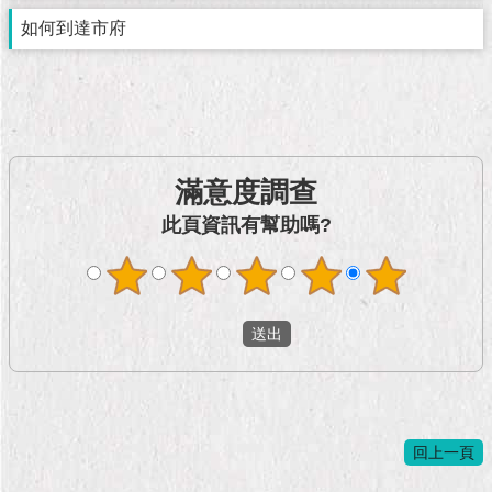
市
政
如何到達市府
公
告
施
政
願
滿意度調查
景
及
此頁資訊有幫助嗎?
成
果
市
政
資
料
館
回上一頁
發