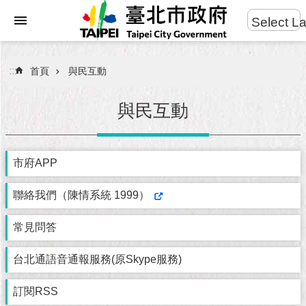
:::
Select L
進
跳到主要內容區塊
階
搜
:::
首頁
與民互動
尋
與民互動
市
市府APP
民
服
務
聯絡我們（陳情系統 1999）
常見問答
市
府
團
台北通語音通報服務(原Skype服務)
隊
訂閱RSS