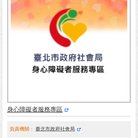
市
政
公
告
施
政
願
景
及
成
果
市
政
資
身心障礙者服務專區
料
館
負責機關：
臺北市政府社會局
發