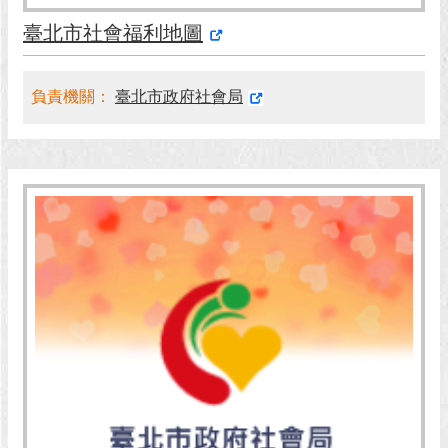
臺北市社會福利地圖
回
首
頁
負責機關：
臺北市政府社會局
網
站
導
覽
English
常
見
問
答
即
時
新
聞