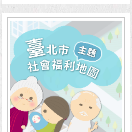
現
臺
北
活
動
主
題
館
與
民
互
動
活
動
主
題
館