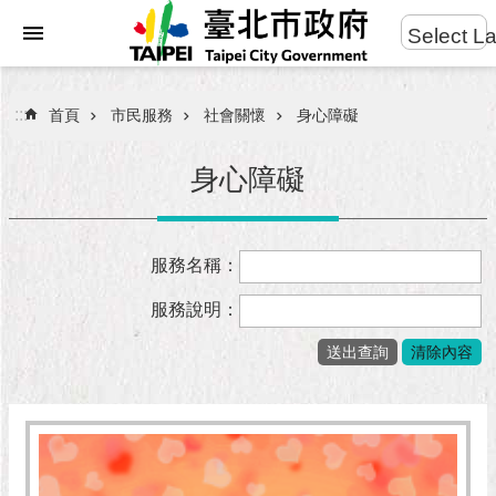
:::
Select L
進
跳到主要內容區塊
階
搜
:::
首頁
市民服務
社會關懷
身心障礙
尋
身心障礙
市
服務名稱：
民
服
服務說明：
務
市
府
團
隊