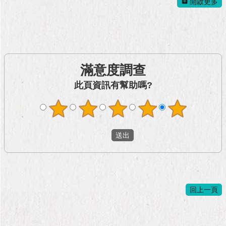
與
開啟更多
專
區
臺
北
旅
滿意度調查
遊
此頁資訊有幫助嗎?
網
政
府
網
站
資
料
開
放
回上一頁
宣
告