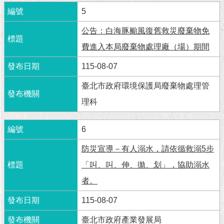
5
回
首
公告：白海豚颱風復舊救災廢棄物免
頁
費進入本局廢棄物處理廠（場）期間
網
115-08-07
站
導
臺北市政府環境保護局廢棄物處理管
覽
理科
English
6
常
見
防災宣導－有人溺水，請依循救溺5步
問
「叫、叫、伸、拋、划」，協助溺水
答
者。
即
115-08-07
時
新
臺北市政府產業發展局
聞