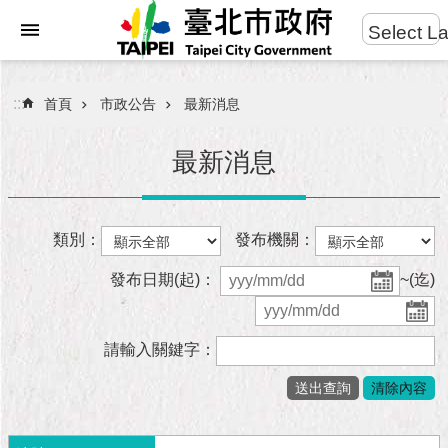
:::
Select L
進
跳到主要內容區塊
階
搜
:::
首頁
市政公告
最新消息
尋
最新消息
市
類別：
發布機關：
民
服
發布日期(起)：
~(迄)
務
市
請輸入關鍵字：
府
團
隊