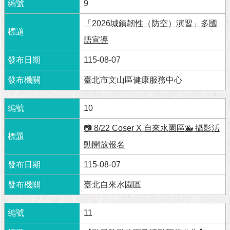
與
9
專
區
「2026城鎮韌性（防空）演習」多國
語宣導
臺
北
115-08-07
旅
遊
臺北市文山區健康服務中心
網
10
政
府
📷 8/22 Coser X 自來水園區🐳 攝影活
網
動開放報名
站
資
115-08-07
料
開
臺北自來水園區
放
宣
告
11