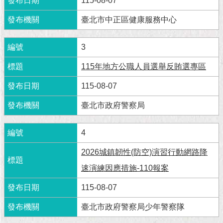
115-08-07
現
臺
臺北市中正區健康服務中心
北
3
活
動
115年地方公職人員選舉反賄選專區
主
題
115-08-07
館
臺北市政府警察局
與
民
4
互
動
2026城鎮韌性(防空)演習行動網路降
速演練因應措施-110報案
活
動
115-08-07
主
題
臺北市政府警察局少年警察隊
館