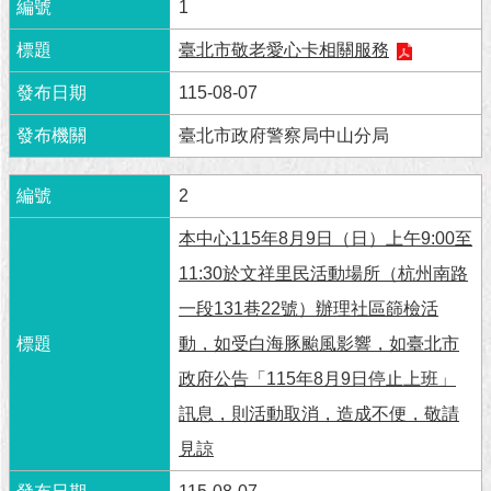
市
1
政
公
臺北市敬老愛心卡相關服務
告
115-08-07
施
臺北市政府警察局中山分局
政
願
2
景
及
本中心115年8月9日（日）上午9:00至
成
果
11:30於文祥里民活動場所（杭州南路
一段131巷22號）辦理社區篩檢活
市
動，如受白海豚颱風影響，如臺北市
政
資
政府公告「115年8月9日停止上班」
料
訊息，則活動取消，造成不便，敬請
館
見諒
發