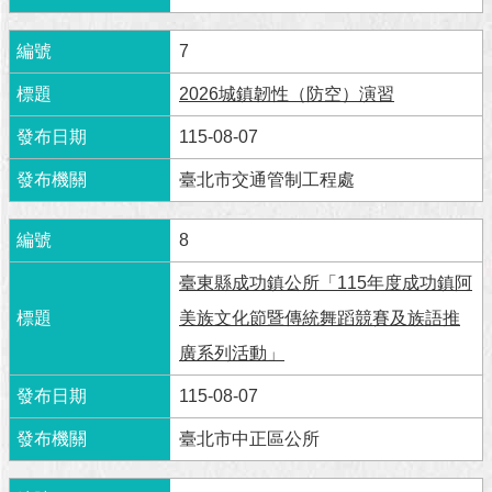
澄
清
7
雙
2026城鎮韌性（防空）演習
語
115-08-07
詞
彙
臺北市交通管制工程處
台
北
8
通
臺東縣成功鎮公所「115年度成功鎮阿
陳
美族文化節暨傳統舞蹈競賽及族語推
情
廣系列活動」
系
統
115-08-07
公
臺北市中正區公所
民
參