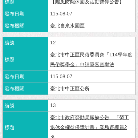
隱
【颱風防颱休園及活動暫停公告】
私
115-08-07
權
及
臺北自來水園區
資
訊
安
12
全
政
臺北市中正區民俗委員會「114學年度
策
民俗獎學金」申請暨審查辦法
RSS
115-08-07
聯
臺北市中正區公所
絡
我
13
們
（陳
臺北市政府勞動局職缺公告—「勞工
情
系
退休金權益保障計畫」業務督導員2
統
名。