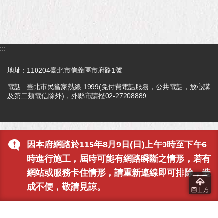
隱
私
權
及
資
:::
訊
安
地址 : 110204臺北市信義區市府路1號
全
政
電話 : 臺北市民當家熱線 1999(免付費電話服務，公共電話，放心講
策
及第二類電信除外)，外縣市請撥02-27208889
RSS
聯
因本府網路於115年8月9日(日)上午9時至下午6
絡
我
時進行施工，屆時可能有網路瞬斷之情形，若有
們
網站或服務卡住情形，請重新連線即可排除，造
（陳
成不便，敬請見諒。
情
系
統