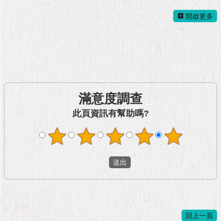
與
專
開啟更多
區
臺
北
旅
遊
網
滿意度調查
政
此頁資訊有幫助嗎?
府
網
站
資
料
開
放
宣
告
回上一頁