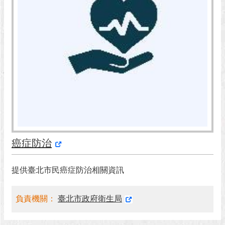
澄
清
雙
語
詞
彙
台
北
通
陳
癌症防治
情
系
提供臺北市民癌症防治相關資訊
統
公
負責機關：
臺北市政府衛生局
民
參