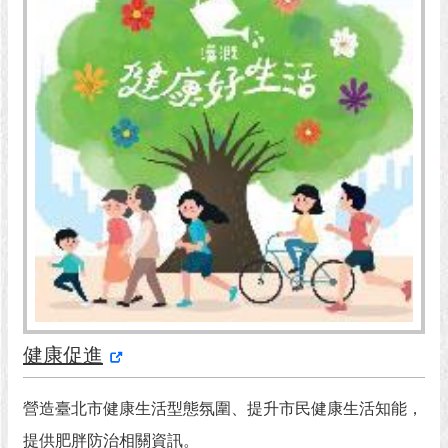
市
政
公
告
施
政
願
景
及
成
果
市
政
資
健康促進
料
館
營造臺北市健康生活型態氛圍、提升市民健康生活知能，
發
提供肥胖防治相關資訊。