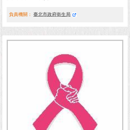
現
臺
北
負責機關：
臺北市政府衛生局
活
動
主
題
館
與
民
互
動
活
動
主
題
館