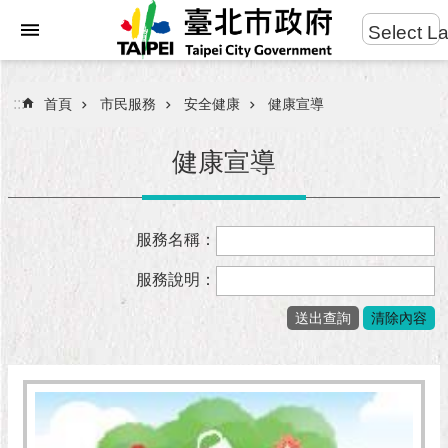
:::
Select L
進
跳到主要內容區塊
階
搜
:::
首頁
市民服務
安全健康
健康宣導
尋
健康宣導
市
服務名稱：
民
服
服務說明：
務
市
府
團
隊