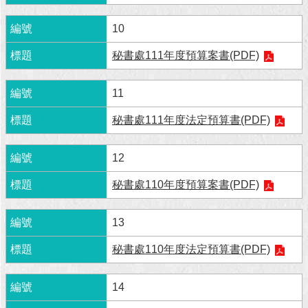
回
10
首
頁
秘書處111年度預算案書(PDF)
網
11
站
導
秘書處111年度法定預算書(PDF)
覽
12
English
秘書處110年度預算案書(PDF)
常
見
問
13
答
秘書處110年度法定預算書(PDF)
即
時
14
新
聞