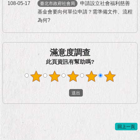
隱
108-05-17
申請設立社會福利慈善
臺北市政府社會局
私
基金會要向何單位申請？需準備文件、流程
權
為何?
及
資
訊
安
全
滿意度調查
政
策
此頁資訊有幫助嗎?
RSS
聯
絡
我
們
（陳
情
回上一頁
系
統