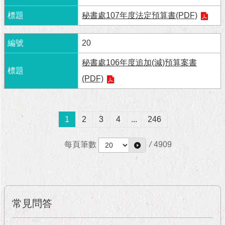
與
專
秘書處107年度法定預算書(PDF)
區
20
臺
北
秘書處106年度追加(減)預算案書
旅
遊
(PDF)
網
政
1
2
3
4
...
246
府
網
站
每頁筆數
/
4909
資
料
開
放
宣
常見問答
告