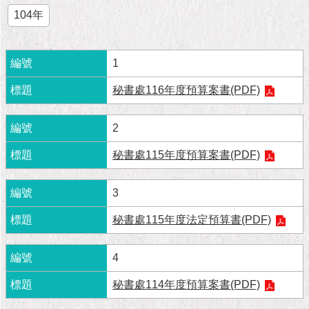
市
104年
政
公
告
1
施
秘書處116年度預算案書(PDF)
政
願
景
2
及
成
秘書處115年度預算案書(PDF)
果
3
市
政
秘書處115年度法定預算書(PDF)
資
料
4
館
秘書處114年度預算案書(PDF)
發