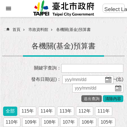
:::
Select L
進
跳到主要內容區塊
階
搜
:::
首頁
市政資料館
各機關(基金)預算書
尋
各機關(基金)預算書
市
關鍵字查詢：
民
服
發布日期(起)：
~(迄)
務
市
府
團
全部
115年
114年
113年
112年
111年
隊
110年
109年
108年
107年
106年
105年