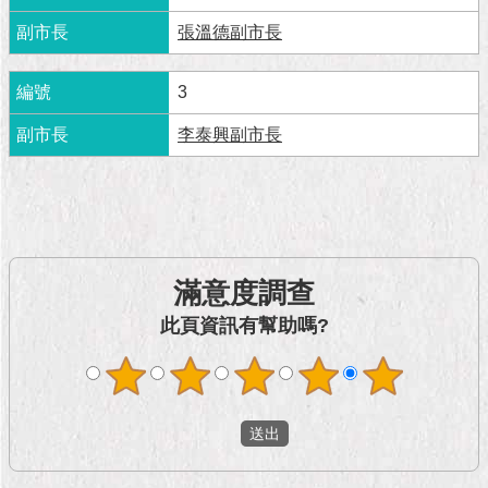
市
政
張溫德副市長
公
告
3
施
李泰興副市長
政
願
景
及
成
果
滿意度調查
市
此頁資訊有幫助嗎?
政
資
料
館
發