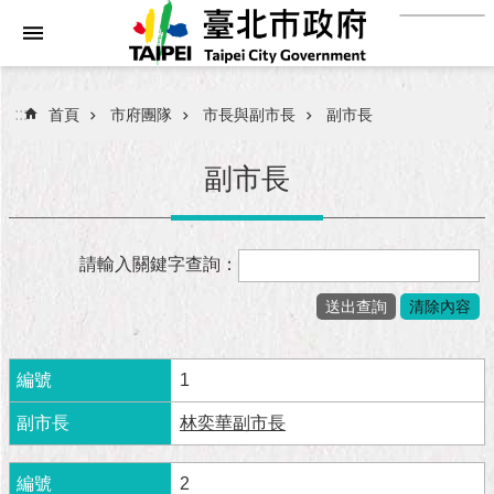
:::
跳到主要內容區塊
進
階
搜
:::
首頁
市府團隊
市長與副市長
副市長
尋
副市長
市
請輸入關鍵字查詢：
民
服
務
市
1
府
團
林奕華副市長
隊
2