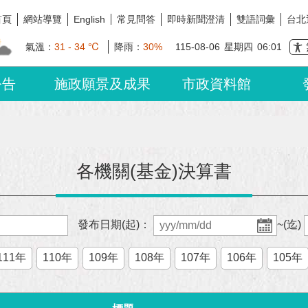
首頁
網站導覽
常見問答
即時新聞澄清
雙語詞彙
台北
English
氣溫：
31 - 34 ℃
降雨：
30%
115-08-06
星期四
06:01
公告
施政願景及成果
市政資料館
各機關(基金)決算書
發布日期(起)：
~(迄)
111年
110年
109年
108年
107年
106年
105年