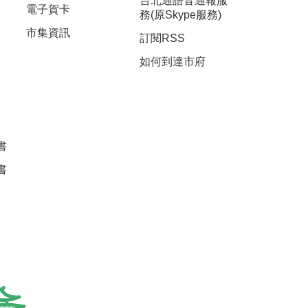
台北通語音通報服
電子賀卡
務(原Skype服務)
市集資訊
訂閱RSS
如何到達市府
書
書