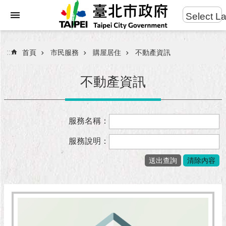
:::
Select L
進
跳到主要內容區塊
階
搜
:::
首頁
市民服務
購屋居住
不動產資訊
尋
不動產資訊
市
服務名稱：
民
服
服務說明：
務
市
府
團
隊