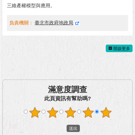
與
三維產權模型與應用。
專
區
負責機關：
臺北市政府地政局
臺
北
旅
遊
開啟更多
網
政
府
網
站
滿意度調查
資
料
此頁資訊有幫助嗎?
開
放
宣
告