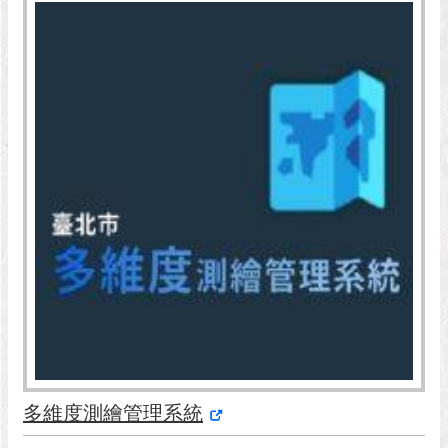
澄
清
雙
語
詞
彙
台
北
通
陳
情
系
統
公
民
多維度測繪管理系統
參