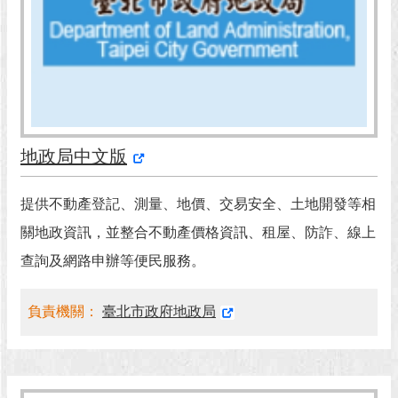
回
首
頁
網
站
導
地政局中文版
覽
提供不動產登記、測量、地價、交易安全、土地開發等相
English
關地政資訊，並整合不動產價格資訊、租屋、防詐、線上
常
查詢及網路申辦等便民服務。
見
問
答
負責機關：
臺北市政府地政局
即
時
新
聞