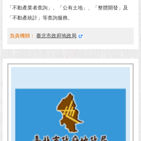
現
「不動產業者查詢」、「公有土地」、「整體開發」及
臺
北
「不動產統計」等查詢服務。
活
負責機關：
臺北市政府地政局
動
主
題
館
與
民
互
動
活
動
主
題
館