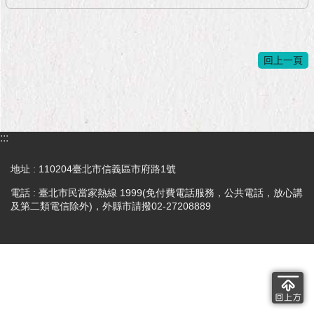
隱
私
權
及
回上一頁
資
訊
安
全
政
策
:::
RSS
地址 : 110204臺北市信義區市府路1號
電話 : 臺北市民當家熱線 1999(免付費電話服務，公共電話，放心講
聯
及第二類電信除外)，外縣市請撥02-27208889
絡
我
們
（陳
情
系
統