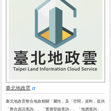
市
政
公
告
施
政
願
景
及
成
果
市
政
資
臺北地政雲
料
館
臺北地政雲整合地政相關「屬性」及「空間」資料，提供
發
「整合資訊查詢」、「實價登錄查詢」、「地價查詢」、